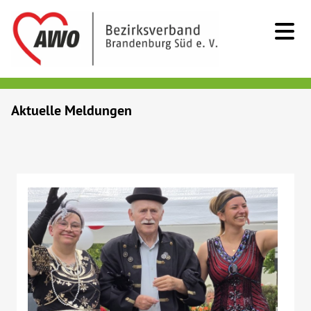
Kids & Teens
Aktuelle Meldungen
Senioren
Menschen mit Behinderung
Beratung & Hilfe
Begegnung
Bildung