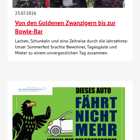
Über uns
23.07.2026
Von den Goldenen Zwanzigern bis zur
Veranstaltungen
Bowle-Bar
Lachen, Schunkeln und eine Zeitreise durch die Jahrzehnte:
Spenden
Unser Sommerfest brachte Bewohner, Tagesgäste und
Mieter zu einem unvergesslichen Tag zusammen.
Mitmachen
Karriere
Ausbildung
Glossar
Suche