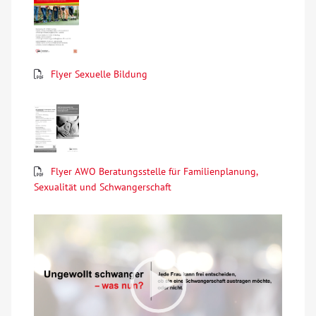
Über uns
Veranstaltungen
Flyer Sexuelle Bildung
Spenden
Mitmachen
Flyer AWO Beratungsstelle für Familienplanung,
Karriere
Sexualität und Schwangerschaft
Ausbildung
Glossar
Suche