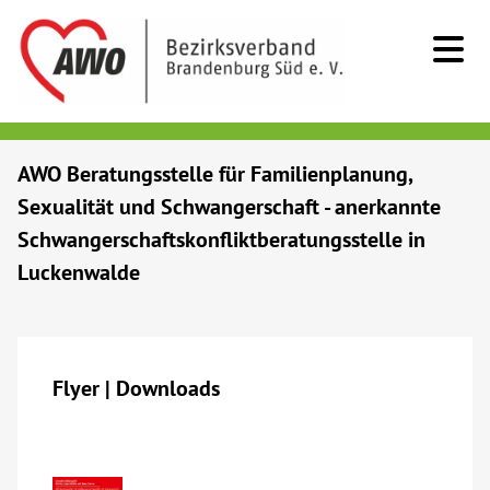
Kids & Teens
AWO Beratungsstelle für Familienplanung,
Sexualität und Schwangerschaft - anerkannte
Senioren
Schwangerschaftskonfliktberatungsstelle in
Luckenwalde
Menschen mit Behinderung
Beratung & Hilfe
Flyer | Downloads
Begegnung
Bildung