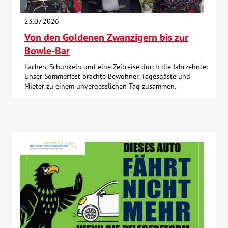
Über uns
23.07.2026
Von den Goldenen Zwanzigern bis zur
Veranstaltungen
Bowle-Bar
Lachen, Schunkeln und eine Zeitreise durch die Jahrzehnte:
Spenden
Unser Sommerfest brachte Bewohner, Tagesgäste und
Mieter zu einem unvergesslichen Tag zusammen.
Mitmachen
Karriere
Ausbildung
Glossar
Suche