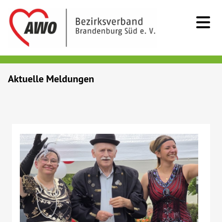
Kids & Teens
Aktuelle Meldungen
Senioren
Menschen mit Behinderung
Beratung & Hilfe
Begegnung
Bildung