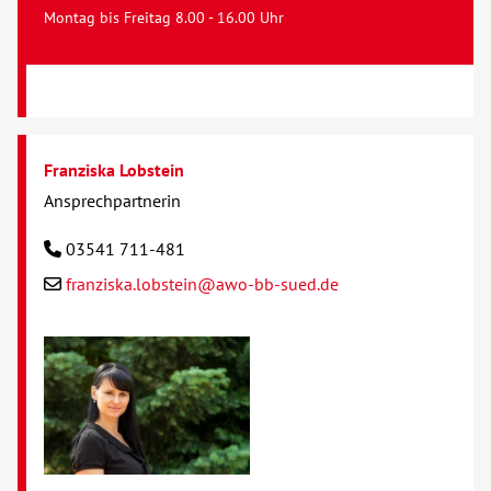
Montag bis Freitag 8.00 - 16.00 Uhr
Franziska Lobstein
Ansprechpartnerin
03541 711-481
franziska.lobstein@awo-bb-sued.de