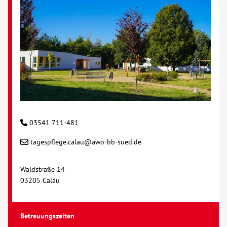
Kontakt
AWO BB Süd
03541 711-481
tagespflege.calau@awo-bb-sued.de
Waldstraße 14
03205 Calau
Betreuungszeiten