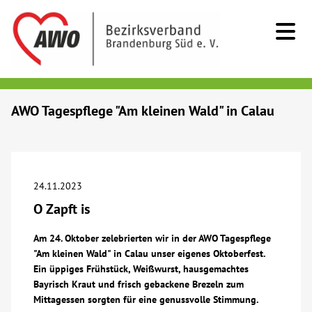
Kids & Teens
AWO Tagespflege "Am kleinen Wald" in Calau
Senioren
Menschen mit Behinderung
24.11.2023
O Zapft is
Beratung & Hilfe
Am 24. Oktober zelebrierten wir in der AWO Tagespflege
"Am kleinen Wald" in Calau unser eigenes Oktoberfest.
Begegnung
Ein üppiges Frühstück, Weißwurst, hausgemachtes
Bayrisch Kraut und frisch gebackene Brezeln zum
Bildung
Mittagessen sorgten für eine genussvolle Stimmung.