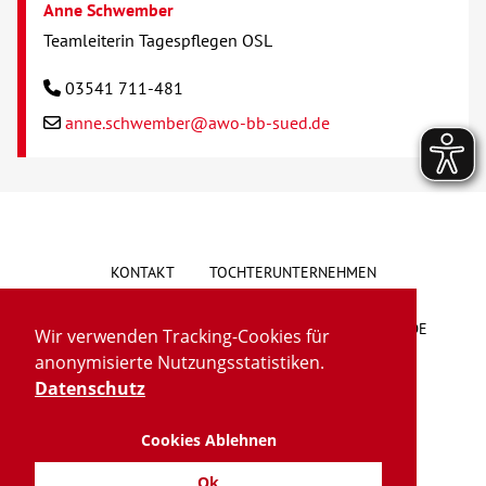
Anne Schwember
Teamleiterin Tagespflegen OSL
03541 711-481
anne.schwember@awo-bb-sued.de
KONTAKT
TOCHTERUNTERNEHMEN
HINWEISGEBERSYSTEM
VORSCHLAG/BESCHWERDE
Wir verwenden Tracking-Cookies für
anonymisierte Nutzungsstatistiken.
LIEFERKETTENGESETZ
BARRIEREFREIHEIT
Datenschutz
Cookies Ablehnen
IMPRESSUM
DATENSCHUTZ
TRANSPARENZ
Ok