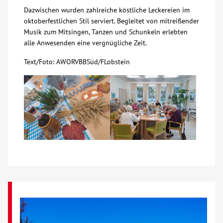
Dazwischen wurden zahlreiche köstliche Leckereien im
Über uns
oktoberfestlichen Stil serviert. Begleitet von mitreißender
Musik zum Mitsingen, Tanzen und Schunkeln erlebten
alle Anwesenden eine vergnügliche Zeit.
Veranstaltungen
Text/Foto: AWORVBBSüd/FLobstein
Spenden
Mitmachen
Karriere
Ausbildung
Glossar
Suche