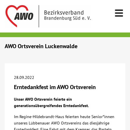
Kids & Teens
AWO Ortsverein Luckenwalde
Senioren
Menschen mit Behinderung
28.09.2022
Erntedankfest im AWO Ortsverein
Beratung & Hilfe
Unser AWO Ortsverein feierte ein
generationsübergreifendes Erntedankfest.
Begegnung
Im Regine-Hildebrandt-Haus feierten heute Senior*innen
unseres Lübbenauer AWO Ortsvereins das diesjährige
Bildung
Erntedankfest. Eine Fahrt mit dem Kremser, das Basteln