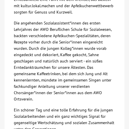
mit kultur.lokal.machen und der Apfelkuchenwettbewerb
Über uns
sorgten für Genuss und Kurzweil.
Die angehenden Sozialassistent*innen des ersten
Veranstaltungen
Lehrjahres der AWO Beruflichen Schule für Sozialwesen,
backten verschiedene Apfelkuchen-Spezialitäten, deren
Rezepte vorher durch die Senior*innen eingereicht
Spenden
wurden. Durch die jungen Kolleg*innen wurde vorab
eingedeckt und dekoriert, Kaffee gekocht, Sahne
Mitmachen
geschlagen und natürlich auch serviert - ein süßes
Erntedankträumchen für unsere Ältesten. ​Das
gemeinsame Kaffeetrinken, bei dem sich Jung und Alt
Karriere
kennenlernten, mündete im gemeinsamen Singen unter
fachkundiger Anleitung unserer verdienten
Ausbildung
Chorsänger*innen der Senior*innen aus dem AWO
Ortsverein.
Glossar
Ein schöner Tag und eine tolle Erfahrung für die jungen
Sozialarbeitenden und ein ganz wichtiges Signal für
gegenseitige Wertschätzung und sozialen Zusammenhalt
Suche