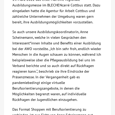
Ausbildungsmesse im BLECHENcarré Cottbus statt. Dazu
Über uns
eingeladen hatte die Agentur für Arbeit Cottbus und
zahlreiche Unternehmen der Umgebung waren gern
bereit, ihre Ausbildungsmöglichkeiten vorzustellen.
Veranstaltungen
So auch unsere Ausbildungskoordinatorin, Anne
Scheinemann, welche in vielen Gesprächen den
Spenden
Interessent*innen Inhalte und Benefits einer Ausbildung
bei der AWO vorstellte. „Ich bin sehr froh, endlich wieder
Mitmachen
Menschen in die Augen schauen zu können, während ich
beispielsweise über die Pflegeausbildung bei uns im
Verband berichte und so auch direkt auf Rückfragen
Karriere
reagieren kann.“, beschrieb sie ihre Eindrücke der
Präsenzmesse. In der Vergangenheit gab es
Ausbildung
pandemiebedingt einige virtuelle
Berufsorientierungsangebote, in denen die
Möglichkeiten begrenzt waren, auf individuelle
Glossar
Rückfragen der Jugendlichen einzugehen.
Das Format Shoppen mit Berufsorientierung zu
Suche