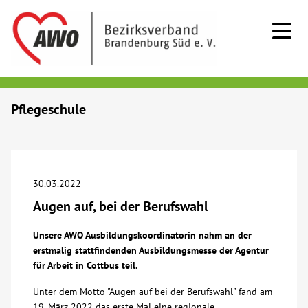
Kids & Teens
Pflegeschule
Senioren
Menschen mit Behinderung
30.03.2022
Augen auf, bei der Berufswahl
Beratung & Hilfe
Unsere AWO Ausbildungskoordinatorin nahm an der
erstmalig stattfindenden Ausbildungsmesse der Agentur
Begegnung
für Arbeit in Cottbus teil.
Unter dem Motto "Augen auf bei der Berufswahl" fand am
Bildung
19. März 2022 das erste Mal eine regionale