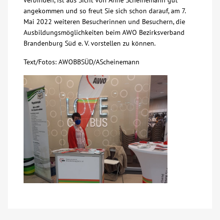
verbinden, ist aus Sicht von Anne Scheinemann gut
angekommen und so freut Sie sich schon darauf, am 7.
Kontakt
Mai 2022 weiteren Besucherinnen und Besuchern, die
Ausbildungsmöglichkeiten beim AWO Bezirksverband
Brandenburg Süd e. V. vorstellen zu können.
AWO BB Süd
Text/Fotos: AWOBBSÜD/AScheinemann