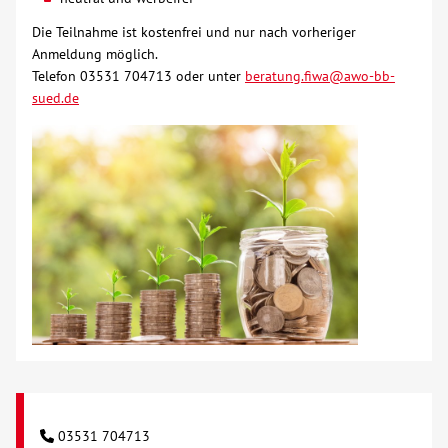
Die Teilnahme ist kostenfrei und nur nach vorheriger
Kontakt
Anmeldung möglich.
Telefon 03531 704713 oder unter
beratung.fiwa@awo-bb-
sued.de
AWO BB Süd
03531 704713