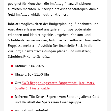
geeignet für Menschen, die im Alltag finanziell sicherer
Über uns
auftreten möchten. Wir zeigen praxisnahe Strategien, damit
Geld im Alltag wirklich gut funktioniert.
Veranstaltungen
Inhalte:
Möglichkeiten der Budgetplanung; Einnahmen und
Ausgaben erfassen und analysieren; Einsparpotenziale
erkennen und Marketingtricks umgehen; Konsum- und
Spenden
Schuldenfallen vermeiden; Notgroschen aufbauen, finanzielle
Engpässe meistern; Ausblick: Der finanzielle Blick in die
Mitmachen
Zukunft; Finanzentscheidungen planen und umsetzen;
Schulden, P-Konto, Schufa…
Karriere
Datum: 08.06.2026
Uhrzeit: 10 - 11.30 Uhr
Ausbildung
Ort:
AWO Begegnungsstätte Sängerstadt | Karl-Marx-
Straße 6 | Finsterwalde
Glossar
Referent: Tilo Kette - Experte vom Beratungsdienst Geld
und Haushalt der Sparkassen-Finanzgruppe
Suche
neutral und werbefrei