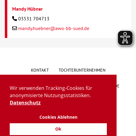
Mandy Hübner
03531 704713
mandy.huebner@awo-bb-sued.de
KONTAKT
TOCHTERUNTERNEHMEN
HINWEISGEBERSYSTEM
VORSCHLAG/BESCHWERDE
Wir verwenden Tracking-Cookies für
anonymisierte Nutzungsstatistiken.
LIEFERKETTENGESETZ
BARRIEREFREIHEIT
Datenschutz
Cookies Ablehnen
IMPRESSUM
DATENSCHUTZ
TRANSPARENZ
Ok