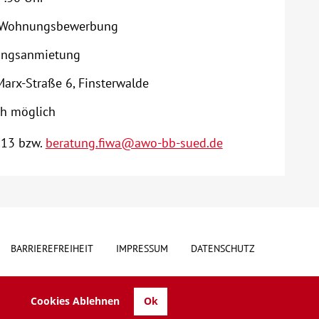
nd Wohnungsbewerbung
nungsanmietung
arx-Straße 6, Finsterwalde
ch möglich
713 bzw.
beratung.fiwa@awo-bb-sued.de
BARRIEREFREIHEIT
IMPRESSUM
DATENSCHUTZ
Cookies Ablehnen
Ok