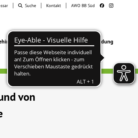
ossar
Suche
Kontakt
AWO BB Süd
ehinderung
Beratung & Hilfe
Begegnung
Bildung
und von
e