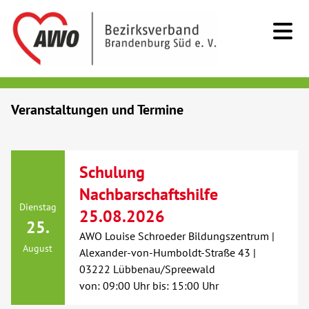
Kids & Teens
Veranstaltungen und Termine
Senioren
Schulung
Menschen mit Behinderung
Nachbarschaftshilfe
Dienstag
25.08.2026
Beratung & Hilfe
25.
AWO Louise Schroeder Bildungszentrum |
August
Alexander-von-Humboldt-Straße 43 |
Begegnung
03222 Lübbenau/Spreewald
von: 09:00 Uhr bis: 15:00 Uhr
Bildung