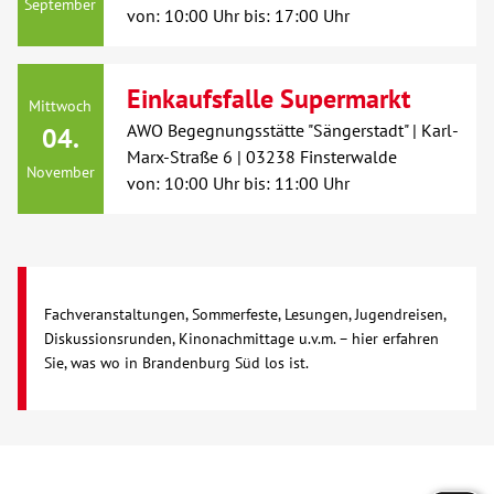
September
von: 10:00 Uhr bis: 17:00 Uhr
Kontakt
Einkaufsfalle Supermarkt
Mittwoch
AWO BB Süd
AWO Begegnungsstätte "Sängerstadt" | Karl-
04.
Marx-Straße 6 | 03238 Finsterwalde
November
von: 10:00 Uhr bis: 11:00 Uhr
Fachveranstaltungen, Sommerfeste, Lesungen, Jugendreisen,
Diskussionsrunden, Kinonachmittage u.v.m. – hier erfahren
Sie, was wo in Brandenburg Süd los ist.