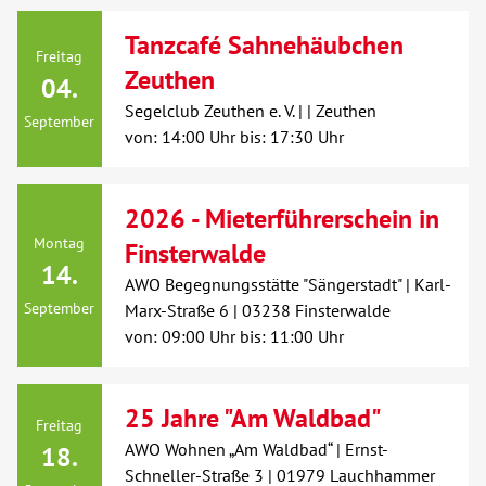
Über uns
Tanzcafé Sahnehäubchen
Freitag
Zeuthen
04.
Veranstaltungen
Segelclub Zeuthen e. V. | | Zeuthen
September
von: 14:00 Uhr bis: 17:30 Uhr
Spenden
2026 - Mieterführerschein in
Mitmachen
Montag
Finsterwalde
14.
AWO Begegnungsstätte "Sängerstadt" | Karl-
Karriere
September
Marx-Straße 6 | 03238 Finsterwalde
von: 09:00 Uhr bis: 11:00 Uhr
Ausbildung
Glossar
25 Jahre "Am Waldbad"
Freitag
AWO Wohnen „Am Waldbad“ | Ernst-
18.
Suche
Schneller-Straße 3 | 01979 Lauchhammer