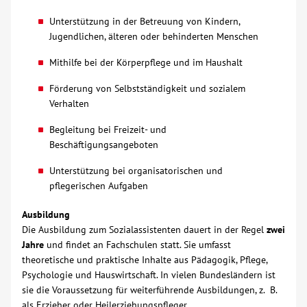
Unterstützung in der Betreuung von Kindern,
Über uns
Jugendlichen, älteren oder behinderten Menschen
Veranstaltungen
Mithilfe bei der Körperpflege und im Haushalt
Förderung von Selbstständigkeit und sozialem
Spenden
Verhalten
Begleitung bei Freizeit- und
Mitmachen
Beschäftigungsangeboten
Unterstützung bei organisatorischen und
Karriere
pflegerischen Aufgaben
Ausbildung
Ausbildung
Die Ausbildung zum Sozialassistenten dauert in der Regel
zwei
Jahre
und findet an Fachschulen statt. Sie umfasst
Glossar
theoretische und praktische Inhalte aus Pädagogik, Pflege,
Psychologie und Hauswirtschaft. In vielen Bundesländern ist
sie die Voraussetzung für weiterführende Ausbildungen, z. B.
Suche
als Erzieher oder Heilerziehungspfleger.