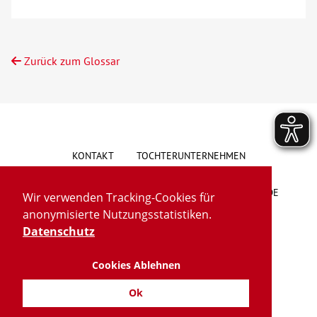
Zurück zum Glossar
KONTAKT
TOCHTERUNTERNEHMEN
HINWEISGEBERSYSTEM
VORSCHLAG/BESCHWERDE
Wir verwenden Tracking-Cookies für
anonymisierte Nutzungsstatistiken.
LIEFERKETTENGESETZ
BARRIEREFREIHEIT
Datenschutz
Cookies Ablehnen
IMPRESSUM
DATENSCHUTZ
TRANSPARENZ
Ok