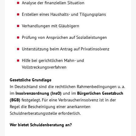
Analyse der finanziellen Situation
Über uns
Erstellen eines Haushalts- und Tilgungsplans
Verhandlungen mit Gläubigern
Veranstaltungen
Prüfung von Ansprüchen auf Sozialleistungen
Spenden
Unterstützung beim Antrag auf Privatinsolvenz
Hilfe bei gerichtlichen Mahn- und
Mitmachen
Vollstreckungsverfahren
Karriere
Gesetzliche Grundlage
In Deutschland sind die rechtlichen Rahmenbedingungen u. a.
im
Insolvenzordnung (InsO)
und im
Bürgerlichen Gesetzbuch
Ausbildung
(BGB)
festgelegt. Für eine Verbraucherinsolvenz ist in der
Regel die Bescheinigung einer anerkannten
Schuldnerberatungsstelle erforderlich.
Glossar
Wer bietet Schuldenberatung an?
Suche