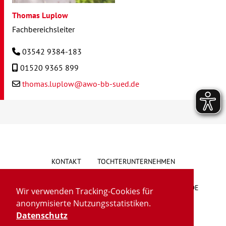
Thomas Luplow
Fachbereichsleiter
03542 9384-183
01520 9365 899
thomas.luplow@awo-bb-sued.de
KONTAKT
TOCHTERUNTERNEHMEN
HINWEISGEBERSYSTEM
VORSCHLAG/BESCHWERDE
Wir verwenden Tracking-Cookies für
anonymisierte Nutzungsstatistiken.
LIEFERKETTENGESETZ
BARRIEREFREIHEIT
Datenschutz