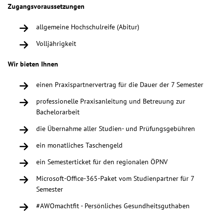
Zugangsvoraussetzungen
Über uns
allgemeine Hochschulreife (Abitur)
Volljährigkeit
Veranstaltungen
Wir bieten Ihnen
Spenden
einen Praxispartnervertrag für die Dauer der 7 Semester
Mitmachen
professionelle Praxisanleitung und Betreuung zur
Bachelorarbeit
Karriere
die Übernahme aller Studien- und Prüfungsgebühren
ein monatliches Taschengeld
Ausbildung
ein Semesterticket für den regionalen ÖPNV
Microsoft-Office-365-Paket vom Studienpartner für 7
Glossar
Semester
#AWOmachtfit - Persönliches Gesundheitsguthaben
Suche