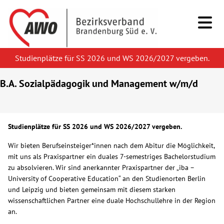
Studienplätze für SS 2026 und WS 2026/2027 vergeben.
Kids & Teens
B.A. Sozialpädagogik und Management w/m/d
Senioren
Studienplätze für SS 2026 und WS 2026/2027 vergeben.
Menschen mit Behinderung
Wir bieten Berufseinsteiger*innen nach dem Abitur die Möglichkeit,
Beratung & Hilfe
mit uns als Praxispartner ein duales 7-semestriges Bachelorstudium
zu absolvieren. Wir sind anerkannter Praxispartner der „iba –
University of Cooperative Education“ an den Studienorten Berlin
Begegnung
und Leipzig und bieten gemeinsam mit diesem starken
wissenschaftlichen Partner eine duale Hochschullehre in der Region
an.
Bildung