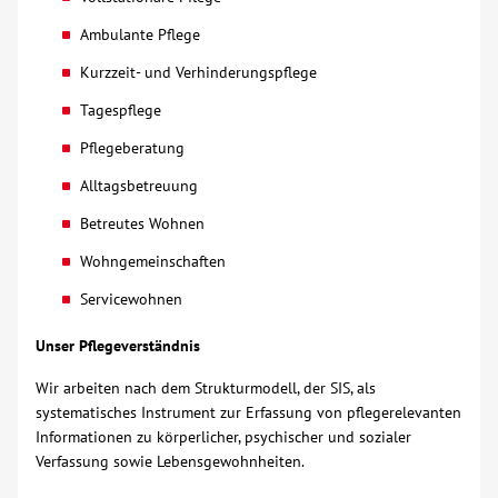
Ambulante Pflege
Über uns
Kurzzeit- und Verhinderungspflege
Veranstaltungen
Tagespflege
Pflegeberatung
Spenden
Alltagsbetreuung
Betreutes Wohnen
Mitmachen
Wohngemeinschaften
Karriere
Servicewohnen
Unser Pflegeverständnis
Ausbildung
Wir arbeiten nach dem Strukturmodell, der SIS, als
systematisches Instrument zur Erfassung von pflegerelevanten
Glossar
Informationen zu körperlicher, psychischer und sozialer
Verfassung sowie Lebensgewohnheiten.
Suche