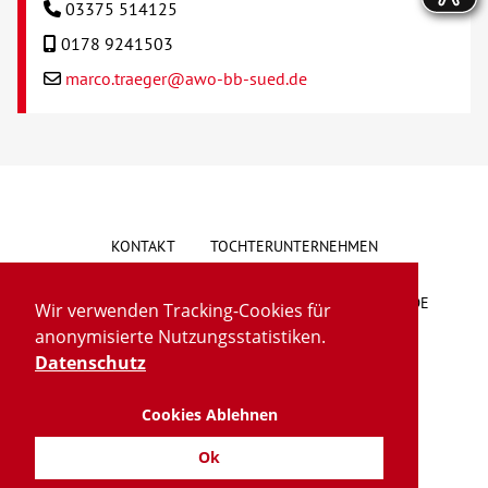
03375 514125
0178 9241503
marco.traeger@awo-bb-sued.de
KONTAKT
TOCHTERUNTERNEHMEN
HINWEISGEBERSYSTEM
VORSCHLAG/BESCHWERDE
Wir verwenden Tracking-Cookies für
anonymisierte Nutzungsstatistiken.
LIEFERKETTENGESETZ
BARRIEREFREIHEIT
Datenschutz
Cookies Ablehnen
IMPRESSUM
DATENSCHUTZ
TRANSPARENZ
Ok