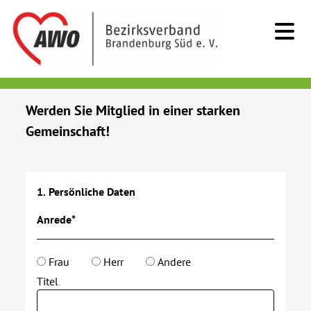
Kids & Teens
Werden Sie Mitglied in einer starken
Gemeinschaft!
Senioren
Menschen mit Behinderung
1. Persönliche Daten
Beratung & Hilfe
Anrede*
Begegnung
Frau
Herr
Andere
Titel
Bildung