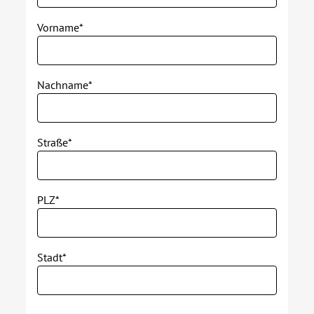
Über uns
Vorname*
Veranstaltungen
Nachname*
Spenden
Straße*
Mitmachen
Karriere
PLZ*
Ausbildung
Stadt*
Glossar
Suche