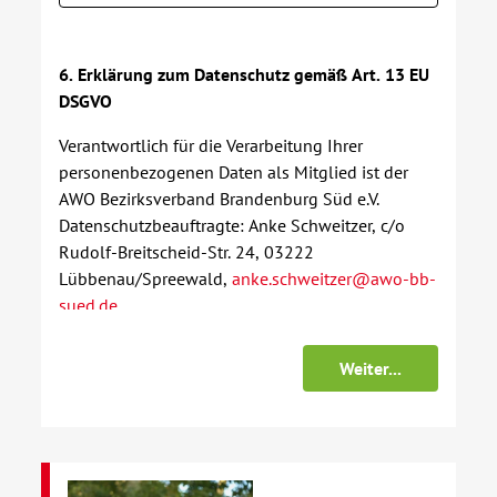
6. Erklärung zum Datenschutz gemäß Art. 13 EU
DSGVO
Verantwortlich für die Verarbeitung Ihrer
personenbezogenen Daten als Mitglied ist der
AWO Bezirksverband Brandenburg Süd e.V.
Datenschutzbeauftragte: Anke Schweitzer, c/o
Rudolf-Breitscheid-Str. 24, 03222
Lübbenau/Spreewald,
anke.schweitzer@awo-bb-
sued.de
1. Datenverarbeitung
a. Wir verwenden die von Ihnen erhobenen Daten zum
Zweck einer Prüfung der Antragsstellung sowie bei
Zustandekommen der Mitgliedschaft zum Zweck der
Mitgliederverwaltung und -betreuung in der AWO und
ggf. dem Jugendwerk der AWO.
b. Rechtsgrundlage für die Datenverarbeitung ist der
Vertrag über Ihre Mitgliedschaft zwischen Ihnen und