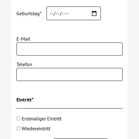
Kontakt
Geburtstag*
AWO BB Süd
E-Mail
Telefon
Eintritt*
Erstmaliger Eintritt
Wiedereintritt