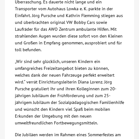
Überraschung. Es dauerte nicht lange und ein
Transporter vom Autohaus Lowka e. K. parkte in der
Über uns
Einfahrt. Jörg Pursche und Kathrin Flemming stiegen aus
und überbrachten original VW Bobby Cars sowie
Veranstaltungen
Laufräder für das AWO Zentrum ambulante Hilfen. Mit
strahlenden Augen wurden diese sofort von den Kleinen
und Großen in Empfang genommen, ausprobiert und für
Spenden
toll befunden.
„Wir sind sehr glücklich, unseren Kindern ein
Mitmachen
umfangreiches Freizeitangebot bieten zu können,
welches dank der neuen Fahrzeuge perfekt erweitert
Karriere
wird.“ verrät Einrichtungsleiterin Diana Lorenz. Jörg
Pursche gratuliert ihr und ihren Kolleginnen zum 20-
jährigen Jubiläum der Frühförderung und zum 25-
Ausbildung
jährigem Jubiläum der Sozialpädagogischen Familienhilfe
und wünscht den Kindern viel Spaß beim mobilen
Erkunden der Umgebung mit den neuen
Glossar
umweltfreundlichen Fortbewegungsmitteln.
Suche
Die Jubiläen werden im Rahmen eines Sommerfestes am