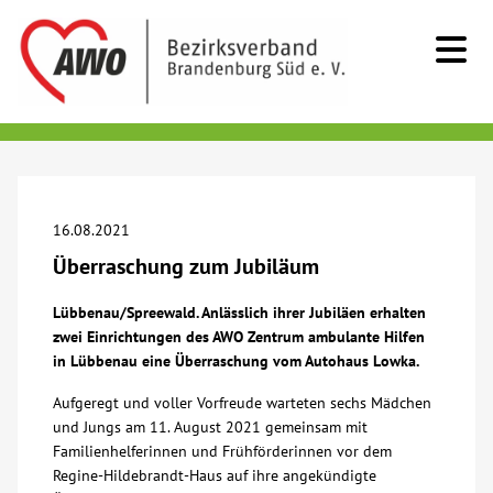
Kids & Teens
Senioren
16.08.2021
Überraschung zum Jubiläum
Menschen mit Behinderung
Lübbenau/Spreewald. Anlässlich ihrer Jubiläen erhalten
zwei Einrichtungen des AWO Zentrum ambulante Hilfen
Beratung & Hilfe
in Lübbenau eine Überraschung vom Autohaus Lowka.
Aufgeregt und voller Vorfreude warteten sechs Mädchen
Begegnung
und Jungs am 11. August 2021 gemeinsam mit
Familienhelferinnen und Frühförderinnen vor dem
Bildung
Regine-Hildebrandt-Haus auf ihre angekündigte