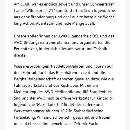
Am 5. Juli war es endlich soweit und unser Sommerferien-
Über uns
Camp "WildeSpree ´21" konnte starten. Neun Jugendliche
aus ganz Brandenburg und der Lausitz hatte eine Woche
lang Action, Abenteuer und jede Menge Spaß.
Veranstaltungen
Unsere Kolleg*innen der AWO Jugendarbeit OSL und des
AWO Bildungszentrums planten und organisierten die
Spenden
Ferienfreizeit, in der sich alles um Natur und Technik
drehte.
Mitmachen
Wassererprobungen, Paddelbootfahrten und Touren auf
dem Fahrrad durch das Biosphärenreservat und die
Karriere
Bergbaufolgelandschaft gehörten genauso dazu, wie die
Fahrradwerkstatt und das Kochlabor. Mit einem
Mediencamp des AWO Medienbildung JIM Brandenburg
Ausbildung
Süd und der AWO mobile offene Werkstatt für Kinder &
Jugendliche "Makerkutsche" findet der Ferien- und
Glossar
Werkstattsommer ab dem 19.7. in Stahnsdorf seine
Fortsetzung. Wir sind schon sehr gespannt und freuen
uns auf eine schöne gemeinsame Zeit mir Euch.
Suche