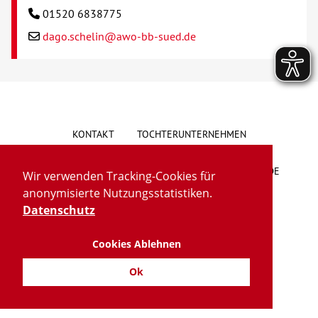
01520 6838775
dago.schelin@awo-bb-sued.de
KONTAKT
TOCHTERUNTERNEHMEN
HINWEISGEBERSYSTEM
VORSCHLAG/BESCHWERDE
Wir verwenden Tracking-Cookies für
anonymisierte Nutzungsstatistiken.
LIEFERKETTENGESETZ
BARRIEREFREIHEIT
Datenschutz
Cookies Ablehnen
IMPRESSUM
DATENSCHUTZ
TRANSPARENZ
Ok