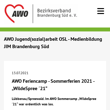
Kids & Teens
AWO Jugend(sozial)arbeit OSL - Medienbildung
JIM Brandenburg Süd
Senioren
Menschen mit Behinderung
13.07.2021
Beratung & Hilfe
AWO Feriencamp - Sommerferien 2021 -
„WildeSpree ´21“
Begegnung
Lübbenau/Spreewald. Im AWO Sommercamp „WildeSpree
´21“ war ordentlich was los.
Bildung