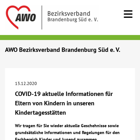
Kids & Teens
AWO Bezirksverband Brandenburg Süd e. V.
Senioren
Menschen mit Behinderung
13.12.2020
COVID-19 aktuelle Informationen für
Beratung & Hilfe
Eltern von Kindern in unseren
Kindertagesstätten
Begegnung
Wir tragen für Sie wieder aktuelle Geschehnisse sowie
grundsätzliche Informationen und Regelungen für den
Bildung
Fachbereich Kinder und Jugend zusammen.