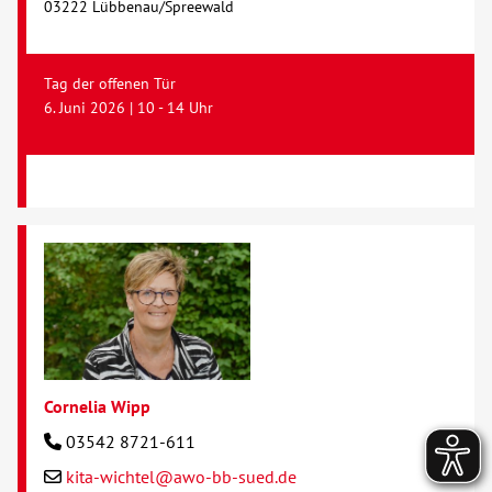
03222 Lübbenau/Spreewald
Tag der offenen Tür
6. Juni 2026 | 10 - 14 Uhr
Cornelia Wipp
03542 8721-611
kita-wichtel@awo-bb-sued.de