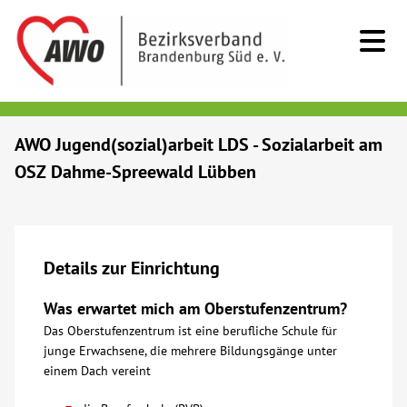
Kids & Teens
AWO Jugend(sozial)arbeit LDS - Sozialarbeit am
OSZ Dahme-Spreewald Lübben
Senioren
Menschen mit Behinderung
Details zur Einrichtung
Beratung & Hilfe
Was erwartet mich am Oberstufenzentrum?
Das Oberstufenzentrum ist eine berufliche Schule für
Begegnung
junge Erwachsene, die mehrere Bildungsgänge unter
einem Dach vereint
Bildung