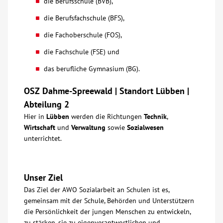
die Berufsschule (BVB),
Über uns
die Berufsfachschule (BFS),
die Fachoberschule (FOS),
Veranstaltungen
die Fachschule (FSE) und
das berufliche Gymnasium (BG).
Spenden
OSZ Dahme-Spreewald | Standort Lübben |
Mitmachen
Abteilung 2
Hier in
Lübben
werden die Richtungen
Technik
,
Wirtschaft
und
Verwaltung
sowie
Sozialwesen
Karriere
unterrichtet.
Ausbildung
Unser Ziel
Glossar
Das Ziel der AWO Sozialarbeit an Schulen ist es,
gemeinsam mit der Schule, Behörden und Unterstützern
die Persönlichkeit der jungen Menschen zu entwickeln,
Suche
zu stärken, sie zu eigenverantwortlichen und