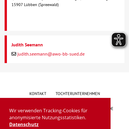
15907 Lübben (Spreewald)
Judith Seemann
judith.seemann@awo-bb-sued.de
KONTAKT
TOCHTERUNTERNEHMEN
HINWEISGEBERSYSTEM
VORSCHLAG/BESCHWERDE
Wir verwenden Tracking-Cookies für
anonymisierte Nutzungsstatistiken.
LIEFERKETTENGESETZ
BARRIEREFREIHEIT
Datenschutz