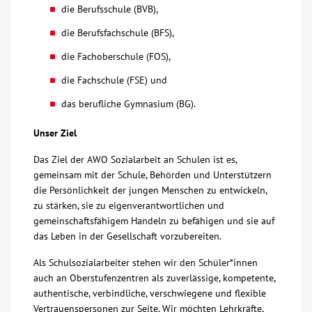
die Berufsschule (BVB),
Über uns
die Berufsfachschule (BFS),
die Fachoberschule (FOS),
Veranstaltungen
die Fachschule (FSE) und
Spenden
das berufliche Gymnasium (BG).
Unser Ziel
Mitmachen
Das Ziel der AWO Sozialarbeit an Schulen ist es,
gemeinsam mit der Schule, Behörden und Unterstützern
Karriere
die Persönlichkeit der jungen Menschen zu entwickeln,
zu stärken, sie zu eigenverantwortlichen und
gemeinschaftsfähigem Handeln zu befähigen und sie auf
Ausbildung
das Leben in der Gesellschaft vorzubereiten.
Glossar
Als Schulsozialarbeiter stehen wir den Schüler*innen
auch an Oberstufenzentren als zuverlässige, kompetente,
authentische, verbindliche, verschwiegene und flexible
Suche
Vertrauenspersonen zur Seite. Wir möchten Lehrkräfte,