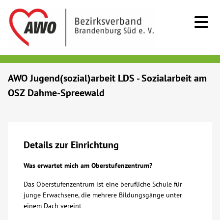
Kids & Teens
AWO Jugend(sozial)arbeit LDS - Sozialarbeit am
OSZ Dahme-Spreewald
Senioren
Menschen mit Behinderung
Details zur Einrichtung
Beratung & Hilfe
Was erwartet mich am Oberstufenzentrum?
Begegnung
Das Oberstufenzentrum ist eine berufliche Schule für
junge Erwachsene, die mehrere Bildungsgänge unter
einem Dach vereint
Bildung