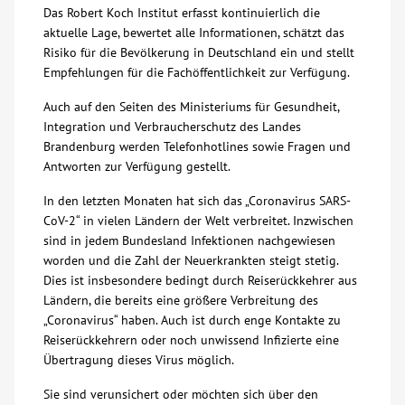
Das Robert Koch Institut erfasst kontinuierlich die
Über uns
aktuelle Lage, bewertet alle Informationen, schätzt das
Risiko für die Bevölkerung in Deutschland ein und stellt
Empfehlungen für die Fachöffentlichkeit zur Verfügung.
Veranstaltungen
Auch auf den Seiten des Ministeriums für Gesundheit,
Integration und Verbraucherschutz des Landes
Spenden
Brandenburg werden Telefonhotlines sowie Fragen und
Antworten zur Verfügung gestellt.
Mitmachen
In den letzten Monaten hat sich das „Coronavirus SARS-
CoV-2“ in vielen Ländern der Welt verbreitet. Inzwischen
Karriere
sind in jedem Bundesland Infektionen nachgewiesen
worden und die Zahl der Neuerkrankten steigt stetig.
Dies ist insbesondere bedingt durch Reiserückkehrer aus
Ausbildung
Ländern, die bereits eine größere Verbreitung des
„Coronavirus“ haben. Auch ist durch enge Kontakte zu
Glossar
Reiserückkehrern oder noch unwissend Infizierte eine
Übertragung dieses Virus möglich.
Suche
Sie sind verunsichert oder möchten sich über den