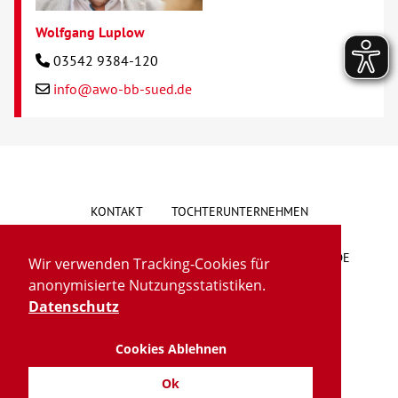
Wolfgang Luplow
03542 9384-120
info@awo-bb-sued.de
KONTAKT
TOCHTERUNTERNEHMEN
HINWEISGEBERSYSTEM
VORSCHLAG/BESCHWERDE
Wir verwenden Tracking-Cookies für
anonymisierte Nutzungsstatistiken.
LIEFERKETTENGESETZ
BARRIEREFREIHEIT
Datenschutz
Cookies Ablehnen
IMPRESSUM
DATENSCHUTZ
TRANSPARENZ
Ok