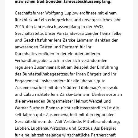
inzwischen traditionellen Jahresabschlussempfang.
Über uns
Geschäftsführer Wolfgang Luplow eröffnete mit einem
Rückblick auf ein erfolgreiches und unvergessliches Jahr
2019 den Jahresabschlussempfang in der AWO
Veranstaltungen
Geschäftsstelle. Unser Vorstandsvorsitzender Heinz Felker
und Geschäftsführer Jens Zarske-Lehmann dankten den
Spenden
anwesenden Gästen und Partnern für ihr
Durchhaltevermögen in der ein oder anderen
Verhandlung, aber auch in der sich verändernden
Mitmachen
regulären Zusammenarbeit am Beispiel der Einführung
des Bundesteilhabegesetzes, für ihren Ehrgeiz und ihr
Karriere
Engagement. Insbesondere für die überaus gute
Zusammenarbeit mit den Städten Lübbenau/Spreewald
und Calau richtete Jens Zarske-Lehmann Dankesworte an
Ausbildung
die anwesenden Bürgermeister Helmut Wenzel und
Werner Suchner. Ebenso nicht selbstverständlich ist die
seit Jahren gute Zusammenarbeit mit den regionalen
Glossar
Geschäftsführern der ASB Verbände: Mittelbrandenburg,
Lübben, Lübbenau/Vetschau und Cottbus. Als Beispiel
Suche
für eine jahrzehntelange wirtschaftliche Partnerschaft