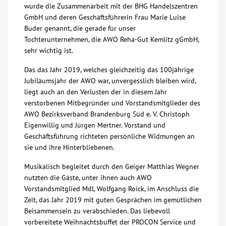
wurde die Zusammenarbeit mit der BHG Handelszentren
GmbH und deren Geschäftsführerin Frau Marie Luise
Kontakt
Buder genannt, die gerade für unser
Tochterunternehmen, die AWO Reha-Gut Kemlitz gGmbH,
AWO BB Süd
sehr wichtig ist.
Das das Jahr 2019, welches gleichzeitig das 100jährige
Jubiläumsjahr der AWO war, unvergesslich bleiben wird,
liegt auch an den Verlusten der in diesem Jahr
verstorbenen Mitbegründer und Vorstandsmitglieder des
AWO Bezirksverband Brandenburg Süd e. V. Christoph
Eigenwillig und Jürgen Mertner. Vorstand und
Geschäftsführung richteten persönliche Widmungen an
sie und ihre Hinterbliebenen.
Musikalisch begleitet durch den Geiger Matthias Wegner
nutzten die Gäste, unter ihnen auch AWO
Vorstandsmitglied MdL Wolfgang Roick, im Anschluss die
Zeit, das Jahr 2019 mit guten Gesprächen im gemütlichen
Beisammensein zu verabschieden. Das liebevoll
vorbereitete Weihnachtsbuffet der PROCON Service und