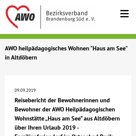
Kids & Teens
AWO heilpädagogisches Wohnen "Haus am See"
in Altdöbern
Senioren
Menschen mit Behinderung
09.09.2019
Beratung & Hilfe
Reisebericht der Bewohnerinnen und
Bewohner der AWO Heilpädagogischen
Begegnung
Wohnstätte „Haus am See“ aus Altdöbern
über Ihren Urlaub 2019 -
Bildung