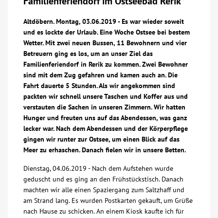
Familienferiendorf im Ostseebad Rerik
Über uns
Altdöbern. Montag, 03.06.2019 - Es war wieder soweit
und es lockte der Urlaub. Eine Woche Ostsee bei bestem
Wetter. Mit zwei neuen Bussen, 11 Bewohnern und vier
Veranstaltungen
Betreuern ging es los, um an unser Ziel das
Familienferiendorf in Rerik zu kommen. Zwei Bewohner
Spenden
sind mit dem Zug gefahren und kamen auch an. Die
Fahrt dauerte 5 Stunden. Als wir angekommen sind
packten wir schnell unsere Taschen und Koffer aus und
Mitmachen
verstauten die Sachen in unseren Zimmern. Wir hatten
Hunger und freuten uns auf das Abendessen, was ganz
Karriere
lecker war. Nach dem Abendessen und der Körperpflege
gingen wir runter zur Ostsee, um einen Blick auf das
Meer zu erhaschen. Danach fielen wir in unsere Betten.
Ausbildung
Dienstag, 04.06.2019 - Nach dem Aufstehen wurde
geduscht und es ging an den Frühstückstisch. Danach
Glossar
machten wir alle einen Spaziergang zum Saltzhaff und
am Strand lang. Es wurden Postkarten gekauft, um Grüße
Suche
nach Hause zu schicken. An einem Kiosk kaufte ich für