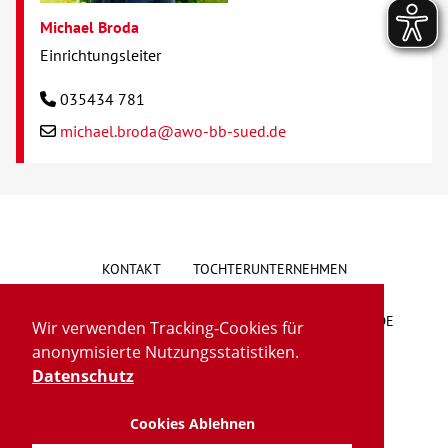
Michael Broda
Einrichtungsleiter
035434 781
michael.broda@awo-bb-sued.de
KONTAKT
TOCHTERUNTERNEHMEN
HINWEISGEBERSYSTEM
VORSCHLAG/BESCHWERDE
Wir verwenden Tracking-Cookies für
anonymisierte Nutzungsstatistiken.
LIEFERKETTENGESETZ
BARRIEREFREIHEIT
Datenschutz
Cookies Ablehnen
IMPRESSUM
DATENSCHUTZ
TRANSPARENZ