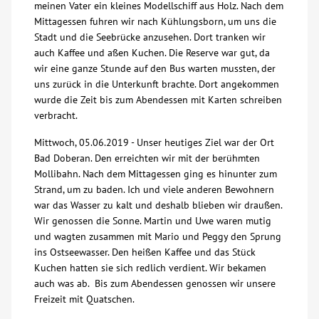
meinen Vater ein kleines Modellschiff aus Holz. Nach dem
Mittagessen fuhren wir nach Kühlungsborn, um uns die
Kontakt
Stadt und die Seebrücke anzusehen. Dort tranken wir
auch Kaffee und aßen Kuchen. Die Reserve war gut, da
wir eine ganze Stunde auf den Bus warten mussten, der
AWO BB Süd
uns zurück in die Unterkunft brachte. Dort angekommen
wurde die Zeit bis zum Abendessen mit Karten schreiben
verbracht.
Mittwoch, 05.06.2019 - Unser heutiges Ziel war der Ort
Bad Doberan. Den erreichten wir mit der berühmten
Mollibahn. Nach dem Mittagessen ging es hinunter zum
Strand, um zu baden. Ich und viele anderen Bewohnern
war das Wasser zu kalt und deshalb blieben wir draußen.
Wir genossen die Sonne. Martin und Uwe waren mutig
und wagten zusammen mit Mario und Peggy den Sprung
ins Ostseewasser. Den heißen Kaffee und das Stück
Kuchen hatten sie sich redlich verdient. Wir bekamen
auch was ab. Bis zum Abendessen genossen wir unsere
Freizeit mit Quatschen.