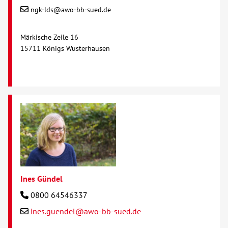
ngk-lds@awo-bb-sued.de
Märkische Zeile 16
15711 Königs Wusterhausen
Ines Gündel
0800 64546337
ines.guendel@awo-bb-sued.de