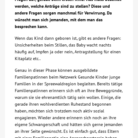
werden, welche Anträge sind zu stellen? Diese und
Über uns
andere Fragen sorgen manchmal für Verwirrung. Da
wünscht man sich jemanden, mit dem man das
besprechen kann.
Veranstaltungen
Wenn das Kind dann geboren ist, gibt es andere Fragen:
Unsicherheiten beim Stillen, das Baby wacht nachts
Spenden
häufig auf, Impfen ja oder nein, Antragstellung für einen
Kitaplatz etc..
Mitmachen
Genau in dieser Phase können ausgebildete
Familienpatinnen beim Netzwerk Gesunde Kinder junge
Karriere
Familien in der Spreewaldregion begleiten. Bereits tätige
Familienpatinnen erinnern sich oft an ihre Beweggründe,
warum sie sie ehrenamtlich tätig sein wollen. Einige, die
Ausbildung
gerade ihren wohlverdienten Ruhestand begonnen
haben, möchten sich trotzdem noch aktiv sozial
Glossar
engagieren. Wieder andere erinnern sich noch an ihre
eigene Schwangerschaft und hätten sich gerne jemanden
an ihrer Seite gewünscht. Es ist einfach gut, dass Eltern
Suche