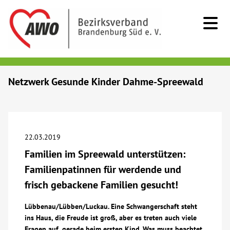
Kids & Teens
Netzwerk Gesunde Kinder Dahme-Spreewald
Senioren
Menschen mit Behinderung
22.03.2019
Familien im Spreewald unterstützen:
Beratung & Hilfe
Familienpatinnen für werdende und
frisch gebackene Familien gesucht!
Begegnung
Lübbenau/Lübben/Luckau. Eine Schwangerschaft steht
ins Haus, die Freude ist groß, aber es treten auch viele
Bildung
Fragen auf, gerade beim ersten Kind. Was muss beachtet