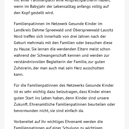
mit einer Familienpatin eine Ansprechpartnerin haben,
wenn im Babyjahr der Lebensalltag anfangs völlig auf
Kontakt
den Kopf gestellt wird.
Familienpatinnen im Netzwerk Gesunde Kinder im
AWO BB Süd
Landkreis Dahme-Spreewald und Oberspreewald-Lausitz
Nord treffen sich innerhalb von drei Jahren nach der
Geburt mehrmals mit den Familien oder besuchen diese
zu Hause. Sie lernen die werdenden Eltern meist schon
während der Schwangerschaft kennen und werden zur
verständnisvollen Begleiterin der Familie, zur guten
Zuhörerin, der man auch mal sein Herz ausschütten
kann.
Für die Familienpatinnen des Netzwerks Gesunde Kinder
ist es sehr wichtig dazu beizutragen, dass Kinder einen
guten Start ins Leben haben, denn Kinder sind unsere
Zukunft. Ehrenamtliche Familienpatinnen beurteilen oder
bevormunden nicht, sie sind einfach da.
Vorbereitet auf ihr wichtiges Ehrenamt werden die
Familienpatinnen auf einer Schulung zu wichtigen