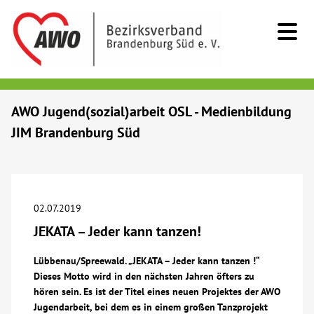
Kids & Teens
AWO Jugend(sozial)arbeit OSL - Medienbildung
JIM Brandenburg Süd
Senioren
Menschen mit Behinderung
02.07.2019
Beratung & Hilfe
JEKATA – Jeder kann tanzen!
Begegnung
Lübbenau/Spreewald. „JEKATA – Jeder kann tanzen !“
Dieses Motto wird in den nächsten Jahren öfters zu
hören sein. Es ist der Titel eines neuen Projektes der AWO
Bildung
Jugendarbeit, bei dem es in einem großen Tanzprojekt