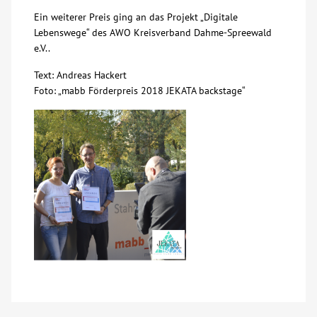
Ein weiterer Preis ging an das Projekt „Digitale
Kontakt
Lebenswege“ des AWO Kreisverband Dahme-Spreewald
e.V..
AWO BB Süd
Text: Andreas Hackert
Foto: „mabb Förderpreis 2018 JEKATA backstage“