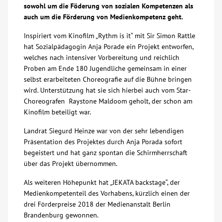
sowohl um die Föderung von sozialen Kompetenzen als
Über uns
auch um die Förderung von Medienkompetenz geht.
Inspiriert vom Kinofilm „Rythm is it“ mit Sir Simon Rattle
Veranstaltungen
hat Sozialpädagogin Anja Porade ein Projekt entworfen,
welches nach intensiver Vorbereitung und reichlich
Proben am Ende 180 Jugendliche gemeinsam in einer
Spenden
selbst erarbeiteten Choreografie auf die Bühne bringen
wird. Unterstützung hat sie sich hierbei auch vom Star-
Choreografen Raystone Maldoom geholt, der schon am
Mitmachen
Kinofilm beteiligt war.
Karriere
Landrat Siegurd Heinze war von der sehr lebendigen
Präsentation des Projektes durch Anja Porada sofort
begeistert und hat ganz spontan die Schirmherrschaft
Ausbildung
über das Projekt übernommen.
Als weiteren Höhepunkt hat „JEKATA backstage“, der
Glossar
Medienkompetenteil des Vorhabens, kürzlich einen der
drei Förderpreise 2018 der Medienanstalt Berlin
Suche
Brandenburg gewonnen.