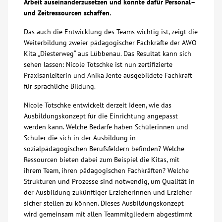
Arbeit auseinanderzusetzen und konnte dafür Personal–
und Zeitressourcen schaffen.
Über uns
Das auch die Entwicklung des Teams wichtig ist, zeigt die
Weiterbildung zweier pädagogischer Fachkräfte der AWO
Veranstaltungen
Kita „Diesterweg“ aus Lübbenau. Das Resultat kann sich
sehen lassen: Nicole Totschke ist nun zertifizierte
Spenden
Praxisanleiterin und Anika Jente ausgebildete Fachkraft
für sprachliche Bildung.
Mitmachen
Nicole Totschke entwickelt derzeit Ideen, wie das
Ausbildungskonzept für die Einrichtung angepasst
werden kann. Welche Bedarfe haben Schülerinnen und
Karriere
Schüler die sich in der Ausbildung in
sozialpädagogischen Berufsfeldern befinden? Welche
Ausbildung
Ressourcen bieten dabei zum Beispiel die Kitas, mit
ihrem Team, ihren pädagogischen Fachkräften? Welche
Strukturen und Prozesse sind notwendig, um Qualität in
Glossar
der Ausbildung zukünftiger Erzieherinnen und Erzieher
sicher stellen zu können. Dieses Ausbildungskonzept
wird gemeinsam mit allen Teammitgliedern abgestimmt
Suche