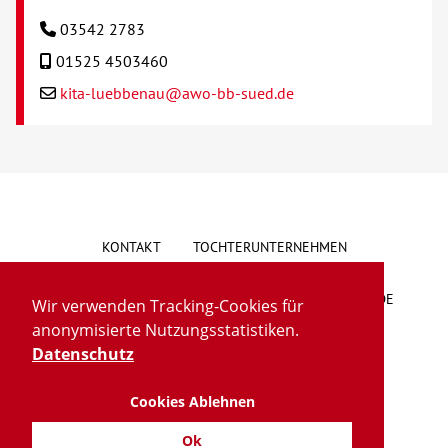
03542 2783
01525 4503460
kita-luebbenau@awo-bb-sued.de
KONTAKT
TOCHTERUNTERNEHMEN
HINWEISGEBERSYSTEM
VORSCHLAG/BESCHWERDE
Wir verwenden Tracking-Cookies für
anonymisierte Nutzungsstatistiken.
LIEFERKETTENGESETZ
BARRIEREFREIHEIT
Datenschutz
Cookies Ablehnen
IMPRESSUM
DATENSCHUTZ
TRANSPARENZ
Ok