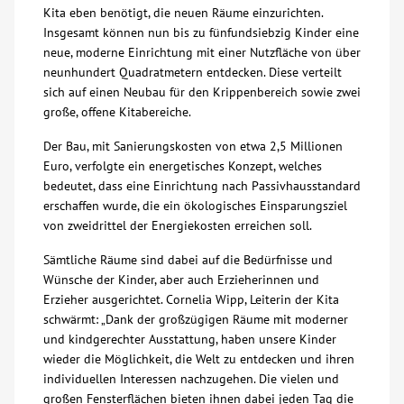
Kita eben benötigt, die neuen Räume einzurichten.
Insgesamt können nun bis zu fünfundsiebzig Kinder eine
Kontakt
neue, moderne Einrichtung mit einer Nutzfläche von über
neunhundert Quadratmetern entdecken. Diese verteilt
AWO BB Süd
sich auf einen Neubau für den Krippenbereich sowie zwei
große, offene Kitabereiche.
Der Bau, mit Sanierungskosten von etwa 2,5 Millionen
Euro, verfolgte ein energetisches Konzept, welches
bedeutet, dass eine Einrichtung nach Passivhausstandard
erschaffen wurde, die ein ökologisches Einsparungsziel
von zweidrittel der Energiekosten erreichen soll.
Sämtliche Räume sind dabei auf die Bedürfnisse und
Wünsche der Kinder, aber auch Erzieherinnen und
Erzieher ausgerichtet. Cornelia Wipp, Leiterin der Kita
schwärmt: „Dank der großzügigen Räume mit moderner
und kindgerechter Ausstattung, haben unsere Kinder
wieder die Möglichkeit, die Welt zu entdecken und ihren
individuellen Interessen nachzugehen. Die vielen und
großen Fensterflächen bieten ihnen dabei jeden Tag die