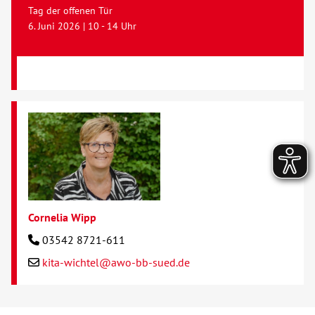
Tag der offenen Tür
6. Juni 2026 | 10 - 14 Uhr
Cornelia Wipp
03542 8721-611
kita-wichtel@awo-bb-sued.de