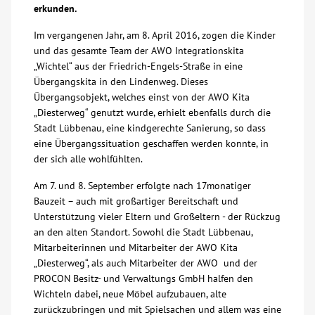
erkunden.
Über uns
Im vergangenen Jahr, am 8. April 2016, zogen die Kinder
und das gesamte Team der AWO Integrationskita
Veranstaltungen
„Wichtel“ aus der Friedrich-Engels-Straße in eine
Übergangskita in den Lindenweg. Dieses
Übergangsobjekt, welches einst von der AWO Kita
Spenden
„Diesterweg“ genutzt wurde, erhielt ebenfalls durch die
Stadt Lübbenau, eine kindgerechte Sanierung, so dass
eine Übergangssituation geschaffen werden konnte, in
Mitmachen
der sich alle wohlfühlten.
Karriere
Am 7. und 8. September erfolgte nach 17monatiger
Bauzeit – auch mit großartiger Bereitschaft und
Unterstützung vieler Eltern und Großeltern - der Rückzug
Ausbildung
an den alten Standort. Sowohl die Stadt Lübbenau,
Mitarbeiterinnen und Mitarbeiter der AWO Kita
„Diesterweg“, als auch Mitarbeiter der AWO und der
Glossar
PROCON Besitz- und Verwaltungs GmbH halfen den
Wichteln dabei, neue Möbel aufzubauen, alte
Suche
zurückzubringen und mit Spielsachen und allem was eine