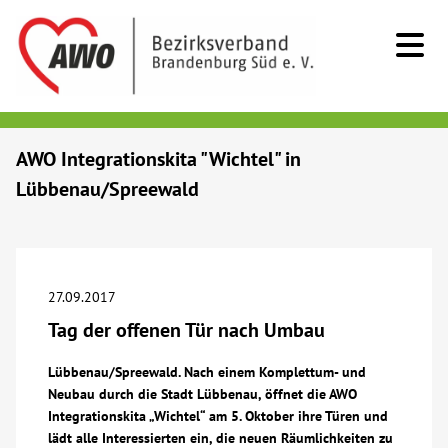
Kids & Teens
AWO Integrationskita "Wichtel" in
Lübbenau/Spreewald
Senioren
Menschen mit Behinderung
27.09.2017
Beratung & Hilfe
Tag der offenen Tür nach Umbau
Begegnung
Lübbenau/Spreewald. Nach einem Komplettum- und
Neubau durch die Stadt Lübbenau, öffnet die AWO
Integrationskita „Wichtel“ am 5. Oktober ihre Türen und
Bildung
lädt alle Interessierten ein, die neuen Räumlichkeiten zu