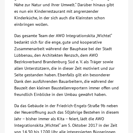
Nähe zur Natur und ihrer Umwelt.“ Darüber hinaus gibt
es nun ein Kinderrestaurant mit angrenzender
Kinderküche, in der sich auch die Kleinsten schon
einbringen wollen.
Das gesamte Team der AWO Integrationskita „Wichtel“
bedankt sich für die enge, gute und kooperative
Zusammenarbeit während der Bauphase bei der Stadt
Lübbenau, den Architekten Renzsch, dem AWO
Bezirksverband Brandenburg Süd e. V. als Träger sowie
allen Unterstützern, die in dieser Zeit motiviert und zur
Seite gestanden haben. Ebenfalls gilt ein besonderer
Dank den ausführenden Bauarbeitern, die während der
Bauzeit den kleinen Baustellenreportern immer offen und
freundlich Einblicke in den Umbau gewährt haben.
Da das Gebäude in der Friedrich-Engels-Straße 9b neben
der Neueröffnung auch das 50jährige Bestehen in diesem
Jahr – bisher immer als Kita – feiert, lädt die AWO
Integrationskita „Wichtel“ am 5. Oktober 2017 in der Zeit
von 14.30 bis 17.00 Uhr alle interessierten Bürgerinnen