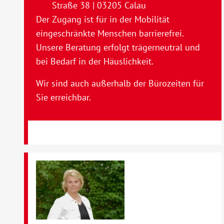
Straße 38 | 03205 Calau
Der Zugang ist für in der Mobilität
eingeschränkte Menschen barrierefrei.
Unsere Beratung erfolgt trägerneutral und
bei Bedarf in der Häuslichkeit.
Wir sind auch außerhalb der Bürozeiten für
Sie erreichbar.