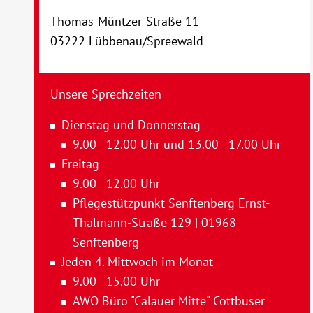
Thomas-Müntzer-Straße 11
03222 Lübbenau/Spreewald
Unsere Sprechzeiten
Dienstag und Donnerstag
9.00 - 12.00 Uhr und 13.00 - 17.00 Uhr
Freitag
9.00 - 12.00 Uhr
Pflegestützpunkt Senftenberg Ernst-
Thälmann-Straße 129 | 01968
Senftenberg
Jeden 4. Mittwoch im Monat
9.00 - 15.00 Uhr
AWO Büro "Calauer Mitte" Cottbuser