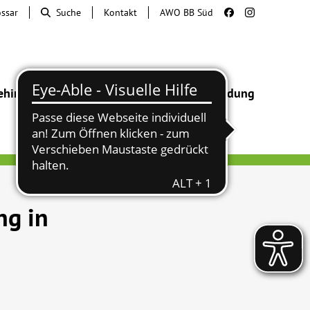
ossar
Suche
Kontakt
AWO BB Süd
ehinderung
Beratung & Hilfe
Begegnung
Bildung
ng in