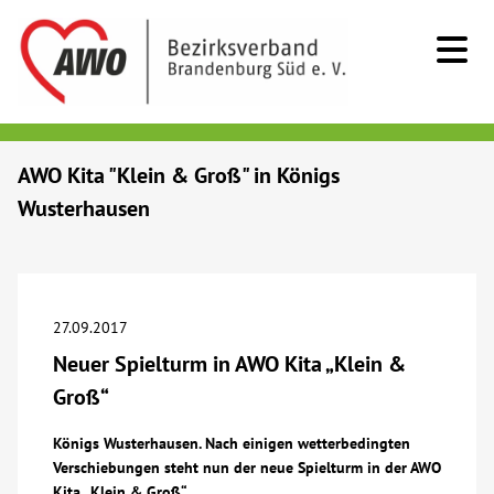
Kids & Teens
AWO Kita "Klein & Groß" in Königs
Wusterhausen
Senioren
Menschen mit Behinderung
27.09.2017
Beratung & Hilfe
Neuer Spielturm in AWO Kita „Klein &
Groß“
Begegnung
Königs Wusterhausen. Nach einigen wetterbedingten
Verschiebungen steht nun der neue Spielturm in der AWO
Bildung
Kita „Klein & Groß“.