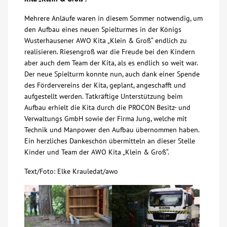
Über uns
Mehrere Anläufe waren in diesem Sommer notwendig, um
den Aufbau eines neuen Spielturmes in der Königs
Wusterhausener AWO Kita „Klein & Groß“ endlich zu
Veranstaltungen
realisieren. Riesengroß war die Freude bei den Kindern
aber auch dem Team der Kita, als es endlich so weit war.
Der neue Spielturm konnte nun, auch dank einer Spende
Spenden
des Fördervereins der Kita, geplant, angeschafft und
aufgestellt werden. Tatkräftige Unterstützung beim
Mitmachen
Aufbau erhielt die Kita durch die PROCON Besitz- und
Verwaltungs GmbH sowie der Firma Jung, welche mit
Technik und Manpower den Aufbau übernommen haben.
Karriere
Ein herzliches Dankeschön übermitteln an dieser Stelle
Kinder und Team der AWO Kita „Klein & Groß“.
Ausbildung
Text/Foto: Elke Krauledat/awo
Glossar
Suche