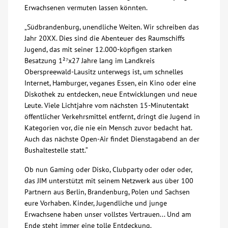
Erwachsenen vermuten lassen könnten.
Über uns
„Südbrandenburg, unendliche Weiten. Wir schreiben das
Jahr 20XX. Dies sind die Abenteuer des Raumschiffs
Veranstaltungen
Jugend, das mit seiner 12.000-köpfigen starken
Besatzung 1²⁷x27 Jahre lang im Landkreis
Oberspreewald-Lausitz unterwegs ist, um schnelles
Spenden
Internet, Hamburger, veganes Essen, ein Kino oder eine
Diskothek zu entdecken, neue Entwicklungen und neue
Mitmachen
Leute. Viele Lichtjahre vom nächsten 15-Minutentakt
öffentlicher Verkehrsmittel entfernt, dringt die Jugend in
Kategorien vor, die nie ein Mensch zuvor bedacht hat.
Karriere
Auch das nächste Open-Air findet Dienstagabend an der
Bushaltestelle statt.“
Ausbildung
Ob nun Gaming oder Disko, Clubparty oder oder oder,
das JIM unterstützt mit seinem Netzwerk aus über 100
Glossar
Partnern aus Berlin, Brandenburg, Polen und Sachsen
eure Vorhaben. Kinder, Jugendliche und junge
Erwachsene haben unser vollstes Vertrauen... Und am
Suche
Ende steht immer eine tolle Entdeckung.