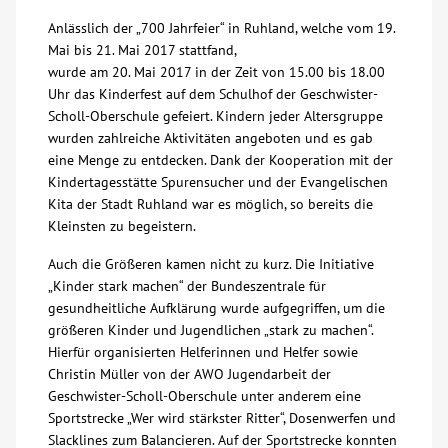
Anlässlich der „700 Jahrfeier“ in Ruhland, welche vom 19.
Über uns
Mai bis 21. Mai 2017 stattfand,
wurde am 20. Mai 2017 in der Zeit von 15.00 bis 18.00
Veranstaltungen
Uhr das Kinderfest auf dem Schulhof der Geschwister-
Scholl-Oberschule gefeiert. Kindern jeder Altersgruppe
wurden zahlreiche Aktivitäten angeboten und es gab
Spenden
eine Menge zu entdecken. Dank der Kooperation mit der
Kindertagesstätte Spurensucher und der Evangelischen
Kita der Stadt Ruhland war es möglich, so bereits die
Mitmachen
Kleinsten zu begeistern.
Karriere
Auch die Größeren kamen nicht zu kurz. Die Initiative
„Kinder stark machen“ der Bundeszentrale für
gesundheitliche Aufklärung wurde aufgegriffen, um die
Ausbildung
größeren Kinder und Jugendlichen „stark zu machen“.
Hierfür organisierten Helferinnen und Helfer sowie
Christin Müller von der AWO Jugendarbeit der
Glossar
Geschwister-Scholl-Oberschule unter anderem eine
Sportstrecke „Wer wird stärkster Ritter“, Dosenwerfen und
Suche
Slacklines zum Balancieren. Auf der Sportstrecke konnten