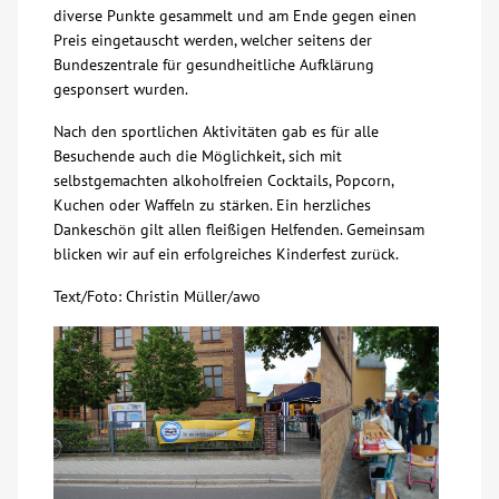
diverse Punkte gesammelt und am Ende gegen einen
Preis eingetauscht werden, welcher seitens der
Kontakt
Bundeszentrale für gesundheitliche Aufklärung
gesponsert wurden.
AWO BB Süd
Nach den sportlichen Aktivitäten gab es für alle
Besuchende auch die Möglichkeit, sich mit
selbstgemachten alkoholfreien Cocktails, Popcorn,
Kuchen oder Waffeln zu stärken. Ein herzliches
Dankeschön gilt allen fleißigen Helfenden. Gemeinsam
blicken wir auf ein erfolgreiches Kinderfest zurück.
Text/Foto: Christin Müller/awo