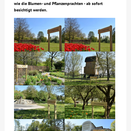
wie die Blumen- und Pflanzenprachten - ab sofort
Über uns
besichtigt werden.
Veranstaltungen
Spenden
Mitmachen
Karriere
Ausbildung
Glossar
Suche