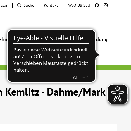
ossar
Suche
Kontakt
AWO BB Süd
ehinderung
Beratung & Hilfe
Begegnung
Bildung
in Kemlitz - Dahme/Mark