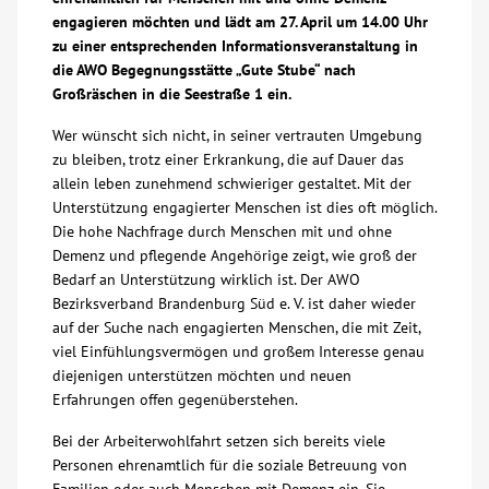
engagieren möchten und lädt am 27. April um 14.00 Uhr
Über uns
zu einer entsprechenden Informationsveranstaltung in
die AWO Begegnungsstätte „Gute Stube“ nach
Großräschen in die Seestraße 1 ein.
Veranstaltungen
Wer wünscht sich nicht, in seiner vertrauten Umgebung
zu bleiben, trotz einer Erkrankung, die auf Dauer das
Spenden
allein leben zunehmend schwieriger gestaltet. Mit der
Unterstützung engagierter Menschen ist dies oft möglich.
Mitmachen
Die hohe Nachfrage durch Menschen mit und ohne
Demenz und pflegende Angehörige zeigt, wie groß der
Bedarf an Unterstützung wirklich ist. Der AWO
Karriere
Bezirksverband Brandenburg Süd e. V. ist daher wieder
auf der Suche nach engagierten Menschen, die mit Zeit,
Ausbildung
viel Einfühlungsvermögen und großem Interesse genau
diejenigen unterstützen möchten und neuen
Erfahrungen offen gegenüberstehen.
Glossar
Bei der Arbeiterwohlfahrt setzen sich bereits viele
Personen ehrenamtlich für die soziale Betreuung von
Suche