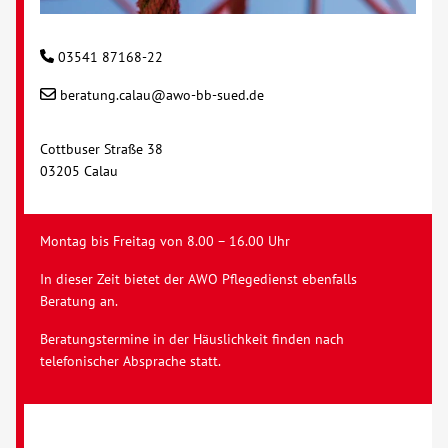
03541 87168-22
beratung.calau@awo-bb-sued.de
Cottbuser Straße 38
03205 Calau
Montag bis Freitag von 8.00 – 16.00 Uhr
In dieser Zeit bietet der AWO Pflegedienst ebenfalls
Beratung an.
Beratungstermine in der Häuslichkeit finden nach
telefonischer Absprache statt.