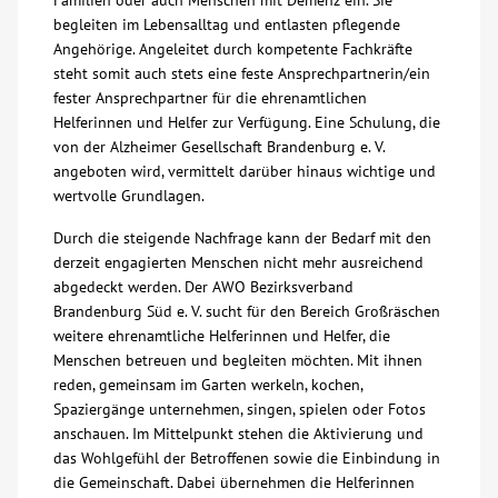
Familien oder auch Menschen mit Demenz ein. Sie
begleiten im Lebensalltag und entlasten pflegende
Kontakt
Angehörige. Angeleitet durch kompetente Fachkräfte
steht somit auch stets eine feste Ansprechpartnerin/ein
fester Ansprechpartner für die ehrenamtlichen
AWO BB Süd
Helferinnen und Helfer zur Verfügung. Eine Schulung, die
von der Alzheimer Gesellschaft Brandenburg e. V.
angeboten wird, vermittelt darüber hinaus wichtige und
wertvolle Grundlagen.
Durch die steigende Nachfrage kann der Bedarf mit den
derzeit engagierten Menschen nicht mehr ausreichend
abgedeckt werden. Der AWO Bezirksverband
Brandenburg Süd e. V. sucht für den Bereich Großräschen
weitere ehrenamtliche Helferinnen und Helfer, die
Menschen betreuen und begleiten möchten. Mit ihnen
reden, gemeinsam im Garten werkeln, kochen,
Spaziergänge unternehmen, singen, spielen oder Fotos
anschauen. Im Mittelpunkt stehen die Aktivierung und
das Wohlgefühl der Betroffenen sowie die Einbindung in
die Gemeinschaft. Dabei übernehmen die Helferinnen