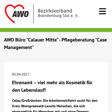
Kids & Teens
AWO Büro "Calauer Mitte" - Pflegeberatung "Case
Management"
Senioren
Menschen mit Behinderung
05.04.2017
Beratung & Hilfe
Ehrenamt – viel mehr als Kosmetik für
den Lebenslauf!
Begegnung
Calau/Großräschen. Die Arbeiterwohlfahrt sucht für den
Kreis Oberspreewald-Lausitz Menschen, die sich
Bildung
ehrenamtlich für Menschen mit und ohne Demenz