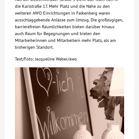
die Karlstraße 17. Mehr Platz und die Nähe zu den
Über uns
weiteren AWO Einrichtungen in Falkenberg waren
ausschlaggebende Anlässe zum Umzug. Die großzügigen,
barrierefreien Räumlichkeiten bieten darüber hinaus
Veranstaltungen
auch Raum für Begegnungen und bieten den
Mitarbeiterinnen und Mitarbeitern mehr Platz, als am
Spenden
bisherigen Standort.
Text/Foto: Jacqueline Weber/awo
Mitmachen
Karriere
Ausbildung
Glossar
Suche