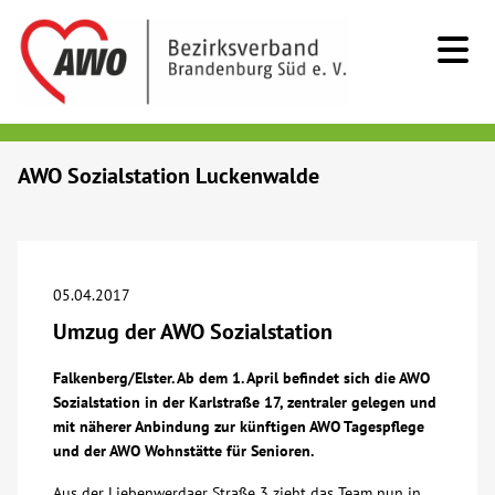
Kids & Teens
AWO Sozialstation Luckenwalde
Senioren
Menschen mit Behinderung
05.04.2017
Umzug der AWO Sozialstation
Beratung & Hilfe
Falkenberg/Elster. Ab dem 1. April befindet sich die AWO
Sozialstation in der Karlstraße 17, zentraler gelegen und
Begegnung
mit näherer Anbindung zur künftigen AWO Tagespflege
und der AWO Wohnstätte für Senioren.
Bildung
Aus der Liebenwerdaer Straße 3 zieht das Team nun in