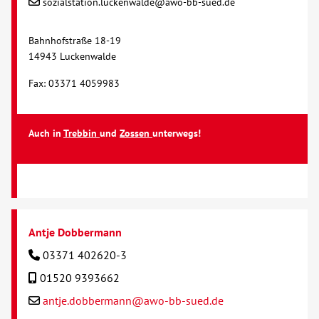
sozialstation.luckenwalde@awo-bb-sued.de
Bahnhofstraße 18-19
14943 Luckenwalde
Fax: 03371 4059983
Auch in
Trebbin
und
Zossen
unterwegs!
Antje Dobbermann
03371 402620-3
01520 9393662
antje.dobbermann@awo-bb-sued.de