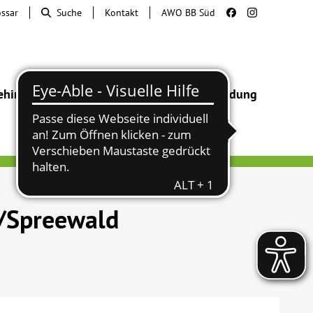
ossar
Suche
Kontakt
AWO BB Süd
ehinderung
Beratung & Hilfe
Begegnung
Bildung
u/Spreewald