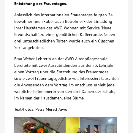
Entstehung des Frauentages.
Über uns
Anlässlich des Internationalen Frauentages folgten 24
Bewohnerinnen - aber auch Bewohner - der Einladung
Veranstaltungen
ihrer Hausdamen des AWO Wohnen mit Service "Neue
Freundschaft", zu einer gemütlichen Kaffeerunde. Neben
drei unterschiedlichen Torten wurde auch ein Gläschen
Spenden
Sekt angeboten.
Frau Weber, Lehrerin an der AWO Altenpflegeschule,
Mitmachen
bereitete mit zwei Auszubildenden aus dem 3. Lehrjahr
einen Vortrag über die Entstehung des Frauentages
Karriere
sowie zwei Frauentagsgedichte vor. Interessiert lauschten
die Anwesenden dem Vortrag. Im Anschluss erhielt jede
weibliche Teilnehmerin von den drei Damen der Schule,
Ausbildung
im Namen der Hausdamen, eine Blume.
Text/Fotos: Petra Mersch/awo
Glossar
Suche