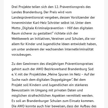
Drei Projekte teilen sich den 12. Präventionspreis des
Über uns
Landes Brandenburg. Der Preis wird vom
Landespräventionsrat vergeben, dessen Vorsitzender der
Veranstaltungen
Innenminister Karl-Heiz Schröter selbst ist. Unter dem
Motto „Digitale Kriminalprävention – Hilf den digitalen
Raum sicherer zu gestalten!“ richtete sich der
Spenden
Wettbewerb an Initiativen, Vereinen und Schulen, die vor
allem für Kinder und Jugendliche Ideen entwickelt haben,
um unter anderem der wachsenden Internetkriminalität
Mitmachen
vorzubeugen.
Karriere
Zu den Gewinnern des diesjährigen Präventionspreises
gehört auch der AWO Bezirksverband Brandenburg Süd
e. V. mit der Projektidee „Meine Spuren im Netz – Auf der
Ausbildung
Suche nach dem digitalen Doppelgänger“. Bei dem
Projekt soll Kindern und Jugendlichen ein stärkeres
Bewusstsein im Umgang mit privaten Daten und
Glossar
möglichen strafrechtlichen Aspekten vermittelt werden.
Es soll an Brandenburger Schulen zum Einsatz kommen.
Suche
Die AWO konnte auch hier beweisen, dass der Aufbau des