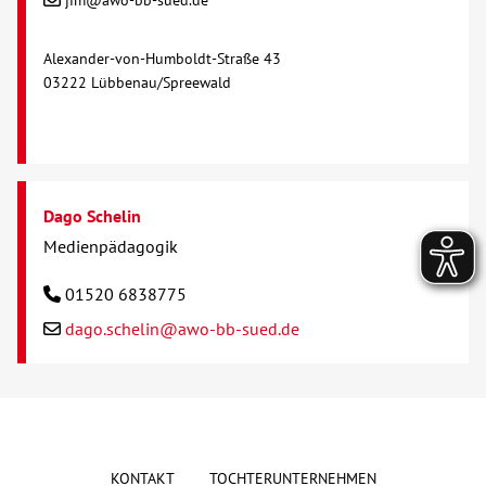
jim@awo-bb-sued.de
Alexander-von-Humboldt-Straße 43
03222 Lübbenau/Spreewald
Dago Schelin
Medienpädagogik
01520 6838775
dago.schelin@awo-bb-sued.de
KONTAKT
TOCHTERUNTERNEHMEN