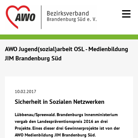
Kids & Teens
AWO Jugend(sozial)arbeit OSL - Medienbildung
JIM Brandenburg Süd
Senioren
Menschen mit Behinderung
10.02.2017
Beratung & Hilfe
Sicherheit in Sozialen Netzwerken
Begegnung
Lübbenau/Spreewald. Brandenburgs Innenministerium
vergab den Landespräventionspreis 2016 an drei
Projekte. Eines dieser drei Gewinnerprojekte ist von der
Bildung
AWO Medienbildung JIM Brandenburg Süd.