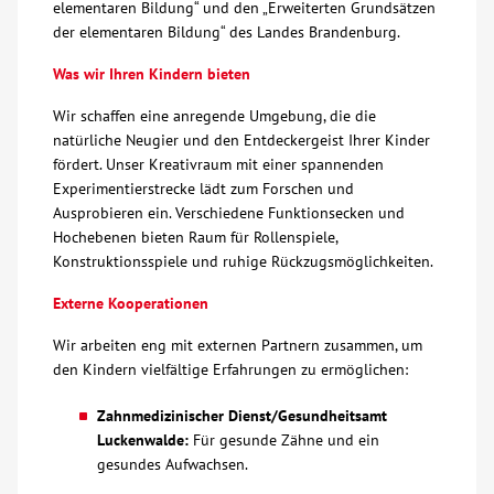
elementaren Bildung“ und den „Erweiterten Grundsätzen
der elementaren Bildung“ des Landes Brandenburg.
Über uns
Was wir Ihren Kindern bieten
Veranstaltungen
Wir schaffen eine anregende Umgebung, die die
natürliche Neugier und den Entdeckergeist Ihrer Kinder
Spenden
fördert. Unser Kreativraum mit einer spannenden
Experimentierstrecke lädt zum Forschen und
Ausprobieren ein. Verschiedene Funktionsecken und
Mitmachen
Hochebenen bieten Raum für Rollenspiele,
Konstruktionsspiele und ruhige Rückzugsmöglichkeiten.
Karriere
Externe Kooperationen
Wir arbeiten eng mit externen Partnern zusammen, um
Ausbildung
den Kindern vielfältige Erfahrungen zu ermöglichen:
Glossar
Zahnmedizinischer Dienst/Gesundheitsamt
Luckenwalde:
Für gesunde Zähne und ein
gesundes Aufwachsen.
Suche