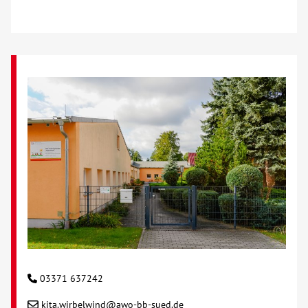
03371 637242
kita.wirbelwind@awo-bb-sued.de