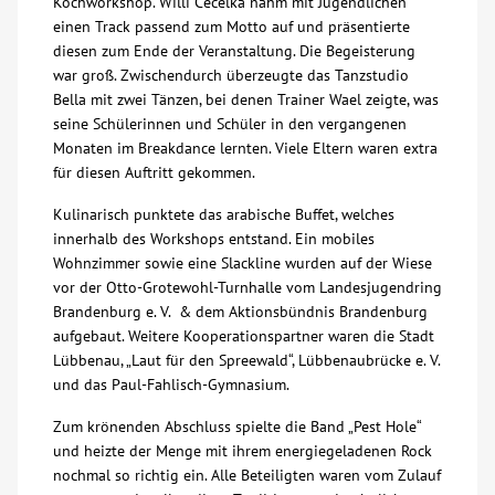
Kochworkshop. Willi Cecelka nahm mit Jugendlichen
einen Track passend zum Motto auf und präsentierte
Kontakt
diesen zum Ende der Veranstaltung. Die Begeisterung
war groß. Zwischendurch überzeugte das Tanzstudio
Bella mit zwei Tänzen, bei denen Trainer Wael zeigte, was
AWO BB Süd
seine Schülerinnen und Schüler in den vergangenen
Monaten im Breakdance lernten. Viele Eltern waren extra
für diesen Auftritt gekommen.
Kulinarisch punktete das arabische Buffet, welches
innerhalb des Workshops entstand. Ein mobiles
Wohnzimmer sowie eine Slackline wurden auf der Wiese
vor der Otto-Grotewohl-Turnhalle vom Landesjugendring
Brandenburg e. V. & dem Aktionsbündnis Brandenburg
aufgebaut. Weitere Kooperationspartner waren die Stadt
Lübbenau, „Laut für den Spreewald“, Lübbenaubrücke e. V.
und das Paul-Fahlisch-Gymnasium.
Zum krönenden Abschluss spielte die Band „Pest Hole“
und heizte der Menge mit ihrem energiegeladenen Rock
nochmal so richtig ein. Alle Beteiligten waren vom Zulauf