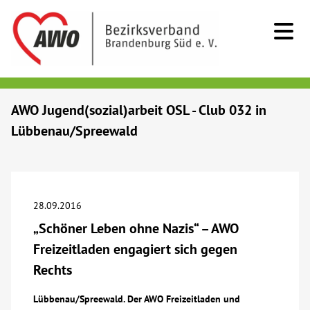
Kids & Teens
AWO Jugend(sozial)arbeit OSL - Club 032 in
Lübbenau/Spreewald
Senioren
Menschen mit Behinderung
28.09.2016
Beratung & Hilfe
„Schöner Leben ohne Nazis“ – AWO
Freizeitladen engagiert sich gegen
Begegnung
Rechts
Bildung
Lübbenau/Spreewald. Der AWO Freizeitladen und