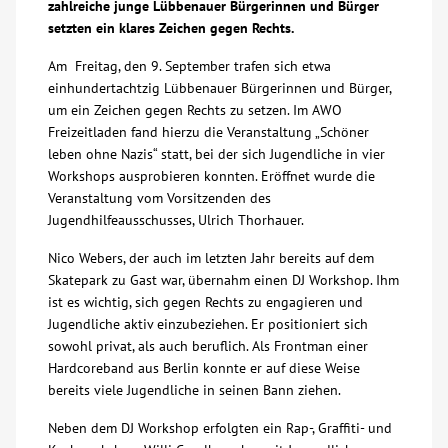
zahlreiche junge Lübbenauer Bürgerinnen und Bürger
setzten ein klares Zeichen gegen Rechts.
Über uns
Am Freitag, den 9. September trafen sich etwa
einhundertachtzig Lübbenauer Bürgerinnen und Bürger,
Veranstaltungen
um ein Zeichen gegen Rechts zu setzen. Im AWO
Freizeitladen fand hierzu die Veranstaltung „Schöner
Spenden
leben ohne Nazis“ statt, bei der sich Jugendliche in vier
Workshops ausprobieren konnten. Eröffnet wurde die
Veranstaltung vom Vorsitzenden des
Mitmachen
Jugendhilfeausschusses, Ulrich Thorhauer.
Nico Webers, der auch im letzten Jahr bereits auf dem
Karriere
Skatepark zu Gast war, übernahm einen DJ Workshop. Ihm
ist es wichtig, sich gegen Rechts zu engagieren und
Ausbildung
Jugendliche aktiv einzubeziehen. Er positioniert sich
sowohl privat, als auch beruflich. Als Frontman einer
Hardcoreband aus Berlin konnte er auf diese Weise
Glossar
bereits viele Jugendliche in seinen Bann ziehen.
Neben dem DJ Workshop erfolgten ein Rap-, Graffiti- und
Suche