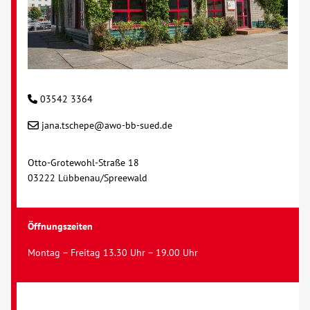
03542 3364
jana.tschepe@awo-bb-sued.de
Otto-Grotewohl-Straße 18
03222 Lübbenau/Spreewald
Öffnungszeiten
Montag – Freitag 13.30 Uhr – 19.00 Uhr