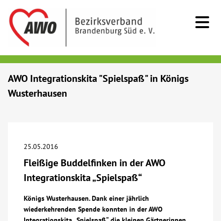
Kids & Teens
AWO Integrationskita "Spielspaß" in Königs
Wusterhausen
Senioren
Menschen mit Behinderung
25.05.2016
Beratung & Hilfe
Fleißige Buddelfinken in der AWO
Integrationskita „Spielspaß“
Begegnung
Königs Wusterhausen. Dank einer jährlich
wiederkehrenden Spende konnten in der AWO
Bildung
Integrationskita „Spielspaß“ die kleinen Gärtnerinnen