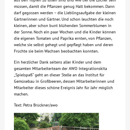
aus den Töpfen zu lösen sind und wie tief die Löcher sein
müssen, damit die Pflanzen genug Halt bekommen. Dann
Kontakt
darf gegossen werden – die Lieblingsaufgabe der kleinen
Gärtnerinnen und Gärtner. Und schon leuchten die noch
kleinen, aber schon bunt blühenden Sommerblumen in
AWO BB Süd
der Sonne. Noch ein paar Wochen und die Kinder können
die eigenen Tomaten und Paprika ernten, von Pflanzen,
welche sie selbst gehegt und gepflegt haben und deren
Früchte sie beim Wachsen beobachten konnten.
Ein herzlicher Dank seitens aller Kinder und dem
gesamten Mitarbeiterteam der AWO Integrationskita
„Spielspaß“ geht an dieser Stelle an das Institut für
Gemüsebau in Großbeeren, dessen Mitarbeiterinnen und
Mitarbeiter dieses schöne Ereignis Jahr für Jahr möglich
machen.
Text: Petra Brückner/awo