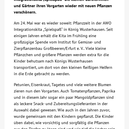
und Gärtner ihren Vorgarten wieder mit neuen Pflanzen
Über uns
verschönern.
Am 24. Mai war es wieder soweit: Pflanzzeit in der AWO
Veranstaltungen
Integrationskita „Spielspaß“ in König Wusterhausen. Seit
einigen Jahren erhält die Kita im Frühling eine
großzügige Spende vom Institut für Gemüse- und
Spenden
Zierpflanzenbau Großbeeren/Erfurt e. V.. Viele kleine
Pflänzchen und größere Pflanzen werden extra für die
Mitmachen
Kinder behutsam nach Königs Wusterhausen
transportiert, um dort von den kleinen fleißigen Helfern
in die Erde gebracht zu werden.
Karriere
Petunien, Eisenkraut, Tagetes und viele weitere Blumen
zieren nun den Vorgarten. Auch Tomatenpflanzen, Paprika
Ausbildung
und in diesem Jahr sogar ein paar Mangoldpflanzen sind
als leckere Snack- und Zubereitungslieferanten in der
Glossar
Auswahl dabei gewesen. Wie auch in den Jahren zuvor,
wurde gemeinsam mit den Kindern gepflanzt. Die Kinder
üben dabei, wie vorsichtig und sorgfältig die Pflanzen
Suche