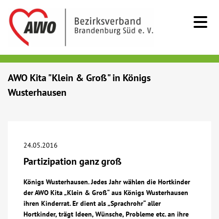
Kids & Teens
AWO Kita "Klein & Groß" in Königs
Wusterhausen
Senioren
Menschen mit Behinderung
24.05.2016
Beratung & Hilfe
Partizipation ganz groß
Begegnung
Königs Wusterhausen. Jedes Jahr wählen die Hortkinder
der AWO Kita „Klein & Groß“ aus Königs Wusterhausen
ihren Kinderrat. Er dient als „Sprachrohr“ aller
Bildung
Hortkinder, trägt Ideen, Wünsche, Probleme etc. an ihre