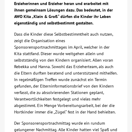
Erzieherinnen und Erzieher heran und erarbeitet mit
Über uns
ihnen gemeinsam Lösungen dazu. Das bedeutet, in der
AWO Kita „Klein & Groß“ dürfen die Kinder ihr Leben
eigenständig und selbstbestimmt gestalten.
Veranstaltungen
Dass die Kinder diese Selbstbestimmtheit auch nutzen,
zeigt die Organisation eines
Spenden
Sponsorensportnachmittages im April, welcher in der
Kita stattfand. Dieser wurde weitgehen allein und
selbstständig von den Kindern organisiert. Allen voran
Mitmachen
Rebekka und Hanna. Sowohl das Erzieherteam, als auch
die Eltern durften beratend und unterstützend mithelfen.
Karriere
In regelmäßigen Treffen wurde zunächst ein Termin
gefunden, der Elterninformationsbrief von den Kindern
verfasst, die zu absolvierenden Stationen geplant,
Ausbildung
Verantwortlichkeiten festgelegt und vieles mehr
abgestimmt. Ein Menge Vorbereitungsarbeit, bei der die
Glossar
Hortkinder immer die „Zügel“ fest in der Hand behielten.
Der Sponsorensportnachmittag wurde ein rundum
Suche
gelungener Nachmittag. Alle Kinder hatten viel Spaß und