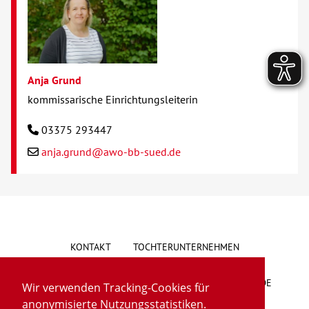
Anja Grund
kommissarische Einrichtungsleiterin
03375 293447
anja.grund@awo-bb-sued.de
KONTAKT
TOCHTERUNTERNEHMEN
HINWEISGEBERSYSTEM
VORSCHLAG/BESCHWERDE
Wir verwenden Tracking-Cookies für
anonymisierte Nutzungsstatistiken.