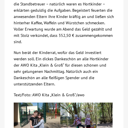
die Standbetreuer – natürlich waren es Hortkinder –
erklärten geduldig die Aufgaben. Begeistert feuerten die
Kontakt
anwesenden Eltern ihre Kinder kräftig an und ließen sich
hinterher Kaffee, Waffeln und Würstchen schmecken.
AWO BB Süd
Voller Erwartung wurde am Abend das Geld gezählt und
mit Stolz verkündet, dass 352,50 € zusammengekommen
sind.
Nun berät der Kinderrat, wofür das Geld investiert
werden soll. Ein dickes Dankeschön an alle Hortkinder
der AWO Kita „Klein & Groß“ für diesen schönen und
sehr gelungenen Nachmittag. Natürlich auch ein
Dankeschön an alle fleißigen Spender und die
unterstützenden Eltern.
Text/Foto: AWO Kita „Klein & Groß"/awo