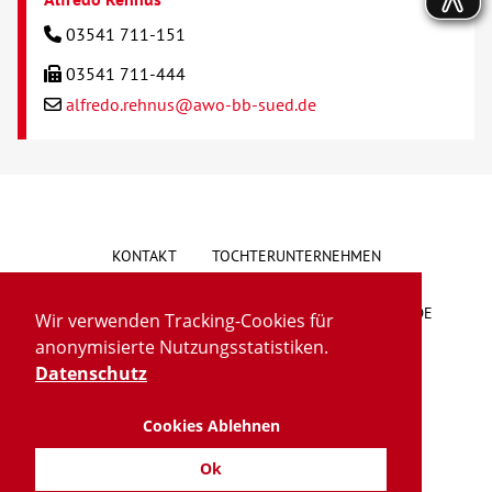
03541 711-151
03541 711-444
alfredo.rehnus@awo-bb-sued.de
KONTAKT
TOCHTERUNTERNEHMEN
HINWEISGEBERSYSTEM
VORSCHLAG/BESCHWERDE
Wir verwenden Tracking-Cookies für
anonymisierte Nutzungsstatistiken.
LIEFERKETTENGESETZ
BARRIEREFREIHEIT
Datenschutz
Cookies Ablehnen
IMPRESSUM
DATENSCHUTZ
TRANSPARENZ
Ok