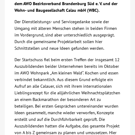
dem AWO Bezirksverband Brandenburg Süd e. V. und der
Über uns
Wohn- und Baugesellschaft Calau mbH (WBC).
Der Dienstleistungs- und Servicegedanke sowie der
Veranstaltungen
Umgang mit älteren Menschen stehen in beiden Firmen
im Vordergrund, sind aber unterschiedlich ausgeprägt.
Durch die gemeinsame Projektarbeit sollen hier
Spenden
Schnittstellen und neue Ideen gefunden werden.
Der Startschuss fiel beim ersten Treffen der insgesamt 12
Mitmachen
Auszubildenden beider Unternehmen bereits im Oktober
im AWO Wohnpark „Am kleinen Wald“. Kochen und essen
Karriere
verbindet bekanntlich. Aus diesem Grund erfolgte ein
Aufruf an alle Calauer, sich mit ihrem internationalen
Lieblingsrezept für die alljährlichen Weihnachtsplätzchen
Ausbildung
an einem Backmarathon der besonderen Art zu
beteiligen. Bei ersten Gesprächen untereinander wurden
Ideen gesammelt, manche wieder verworfen, Konzepte
Glossar
erstellt und auf die Durchführbarkeit geprüft. Die
Auszubildenden hatten die Aufgabe, das gesamte Projekt
Suche
von A bis Z gemeinsam zu planen und umzusetzen. Hier