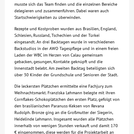
musste sich das Team finden und die einzelnen Bereiche
delegieren und zusammenführen. Dabei waren auch
Kontakt
Startschwierigkeiten zu überwinden.
Rezepte und Kostproben wurden aus Brasilien, England,
AWO BB Süd
Schlesien, Russland, Tschechien und der Türkei
eingesandt. An drei Backtagen wurde in verschiedenen
Backstudios in der AWO Tagespflege und in einem freien
Laden der WBC im Herzen von Calau gemeinsam
gebacken, gesungen, Kontakte geknüpft und die
Innenstadt belebt. Am zweiten Backtag beteiligten sich
über 30 Kinder der Grundschule und Senioren der Stadt.
Die leckersten Plätzchen ermittelte eine Fachjury zum
Weihnachtsmarkt. Franziska Lehmann belegte mit ihren
Cornflakes-Schokoplätzchen den ersten Platz, gefolgt von
den brasilianischen Paranuss-Keksen von Revana
Rudolph. Bronze ging an die Großmutter der Siegerin,
Heidelinde Lehmann. Insgesamt wurden alle Plätzchen
innerhalb von wenigen Stunden verkauft und damit 170
€ eingenommen, diese werden für die Projektarbeit an