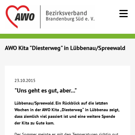
Kids & Teens
AWO Kita "Diesterweg" in Lübbenau/Spreewald
Senioren
Menschen mit Behinderung
23.10.2015
"Uns geht es gut, aber..."
Beratung & Hilfe
Lübbenau/Spreewald. Ein Rückblick auf die letzten
Wochen in der AWO Kita „Diesterweg“ in Lübbenau zeigt,
Begegnung
dass ziemlich viel passiert ist und eine weitere Spende
der Kita zu Gute kam.
Bildung
Der Sommer meinte es mit den Temperaturen richtig gut