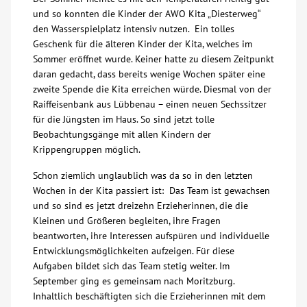
und so konnten die Kinder der AWO Kita „Diesterweg“
Über uns
den Wasserspielplatz intensiv nutzen. Ein tolles
Geschenk für die älteren Kinder der Kita, welches im
Sommer eröffnet wurde. Keiner hatte zu diesem Zeitpunkt
Veranstaltungen
daran gedacht, dass bereits wenige Wochen später eine
zweite Spende die Kita erreichen würde. Diesmal von der
Spenden
Raiffeisenbank aus Lübbenau – einen neuen Sechssitzer
für die Jüngsten im Haus. So sind jetzt tolle
Beobachtungsgänge mit allen Kindern der
Mitmachen
Krippengruppen möglich.
Schon ziemlich unglaublich was da so in den letzten
Karriere
Wochen in der Kita passiert ist: Das Team ist gewachsen
und so sind es jetzt dreizehn Erzieherinnen, die die
Ausbildung
Kleinen und Größeren begleiten, ihre Fragen
beantworten, ihre Interessen aufspüren und individuelle
Entwicklungsmöglichkeiten aufzeigen. Für diese
Glossar
Aufgaben bildet sich das Team stetig weiter. Im
September ging es gemeinsam nach Moritzburg.
Inhaltlich beschäftigten sich die Erzieherinnen mit dem
Suche