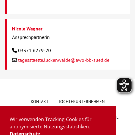
Nicole Wagner
Ansprechpartnerin
03371 6279-20
tagesstaette.luckenwalde@awo-bb-sued.de
KONTAKT
TOCHTERUNTERNEHMEN
HINWEISGEBERSYSTEM
VORSCHLAG/BESCHWERDE
Wir verwenden Tracking-Cookies für
anonymisierte Nutzungsstatistiken.
LIEFERKETTENGESETZ
BARRIEREFREIHEIT
Datenschutz