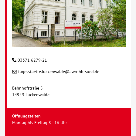
Kontakt
AWO BB Süd
03371 6279-21
tagesstaette.luckenwalde@awo-bb-sued.de
Bahnhofstraße 5
14943 Luckenwalde
Öffnungszeiten
Montag bis Freitag 8 - 16 Uhr