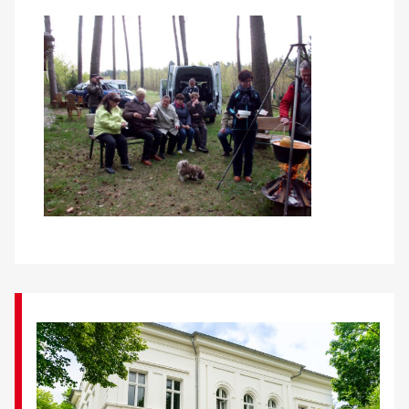
Über uns
Veranstaltungen
Spenden
Mitmachen
Karriere
Ausbildung
Glossar
Suche