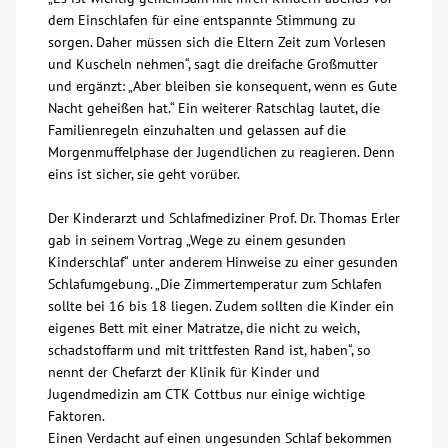
dem Einschlafen für eine entspannte Stimmung zu
Kontakt
sorgen. Daher müssen sich die Eltern Zeit zum Vorlesen
und Kuscheln nehmen“, sagt die dreifache Großmutter
und ergänzt: „Aber bleiben sie konsequent, wenn es Gute
AWO BB Süd
Nacht geheißen hat.“ Ein weiterer Ratschlag lautet, die
Familienregeln einzuhalten und gelassen auf die
Morgenmuffelphase der Jugendlichen zu reagieren. Denn
eins ist sicher, sie geht vorüber.
Der Kinderarzt und Schlafmediziner Prof. Dr. Thomas Erler
gab in seinem Vortrag „Wege zu einem gesunden
Kinderschlaf“ unter anderem Hinweise zu einer gesunden
Schlafumgebung. „Die Zimmertemperatur zum Schlafen
sollte bei 16 bis 18 liegen. Zudem sollten die Kinder ein
eigenes Bett mit einer Matratze, die nicht zu weich,
schadstoffarm und mit trittfesten Rand ist, haben“, so
nennt der Chefarzt der Klinik für Kinder und
Jugendmedizin am CTK Cottbus nur einige wichtige
Faktoren.
Einen Verdacht auf einen ungesunden Schlaf bekommen