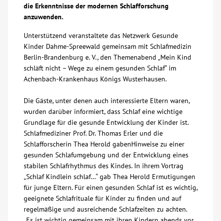
die Erkenntnisse der modernen Schlafforschung
Über uns
anzuwenden.
Unterstützend veranstaltete das Netzwerk Gesunde
Veranstaltungen
Kinder Dahme-Spreewald gemeinsam mit Schlafmedizin
Berlin-Brandenburg e. V., den Themenabend „Mein Kind
schläft nicht – Wege zu einem gesunden Schlaf“ im
Spenden
Achenbach-Krankenhaus Königs Wusterhausen.
Die Gäste, unter denen auch interessierte Eltern waren,
Mitmachen
wurden darüber informiert, dass Schlaf eine wichtige
Grundlage für die gesunde Entwicklung der Kinder ist.
Karriere
Schlafmediziner Prof. Dr. Thomas Erler und die
Schlafforscherin Thea Herold gabenHinweise zu einer
gesunden Schlafumgebung und der Entwicklung eines
Ausbildung
stabilen Schlafrhythmus des Kindes. In ihrem Vortrag
„Schlaf Kindlein schlaf…“ gab Thea Herold Ermutigungen
Glossar
für junge Eltern. Für einen gesunden Schlaf ist es wichtig,
geeignete Schlafrituale für Kinder zu finden und auf
regelmäßige und ausreichende Schlafzeiten zu achten.
Suche
„Es ist wichtig gemeinsam mit ihren Kindern abends vor