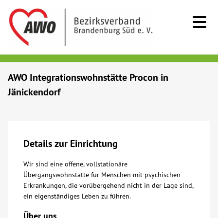
Kids & Teens
AWO Integrationswohnstätte Procon in
Jänickendorf
Senioren
Menschen mit Behinderung
Details zur Einrichtung
Beratung & Hilfe
Wir sind eine offene, vollstationäre
Übergangswohnstätte für Menschen mit psychischen
Begegnung
Erkrankungen, die vorübergehend nicht in der Lage sind,
ein eigenständiges Leben zu führen.
Bildung
Über uns