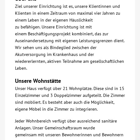
Ziel unserer Einrichtung ist es, unsere Klientinnen und
Über uns
Klienten in einem Zeitraum von maximal vier Jahren zu
einem Leben in der eigenen Häuslichkeit
zu befähigen. Unsere Einrichtung ist mit
Veranstaltungen
einem Beschäftigungsprojekt kombiniert, das zur
Auseinandersetzung mit eigenen Leistungsgrenzen dient.
Spenden
Wir sehen uns als Bindeglied zwischen der
Akutversorgung im Krankenhaus und der
wiedererlernten, aktiven Teilnahme am gesellschaftlichen
Mitmachen
Leben.
Unsere Wohnstätte
Karriere
Unser Haus verfügt über 21 Wohnplätze. Diese sind in 15
Einzelzimmer und 3 Doppelzimmer aufgeteilt. Die Zimmer
Ausbildung
sind möbliert. Es besteht aber auch die Möglichkeit,
eigene Möbel in die Zimmer zu integrieren.
Glossar
Jeder Wohnbereich verfügt über ausreichend sanitäre
Anlagen. Unser Gemeinschaftsraum wurde
gemeinsam mit unseren Bewohnerinnen und Bewohnern
Suche