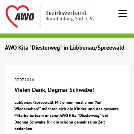
Kids & Teens
AWO Kita "Diesterweg" in Lübbenau/Spreewald
Senioren
Menschen mit Behinderung
07.07.2014
Vielen Dank, Dagmar Schwabe!
Beratung & Hilfe
Lübbenau/Spreewald. Mit einem herzlichen "Auf
Wiedersehen!" möchten sich die Kinder und das gesamte
Begegnung
Mitarbeiterteam unserer AWO Kita "Diesterweg" bei
Dagmar Schwabe für die schöne gemeinsame Zeit
Bildung
bedanken.