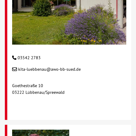
Kontakt
AWO BB Süd
03542 2783
kita-luebbenau@awo-bb-sued.de
Goethestraße 10
03222 Lübbenau/Spreewald