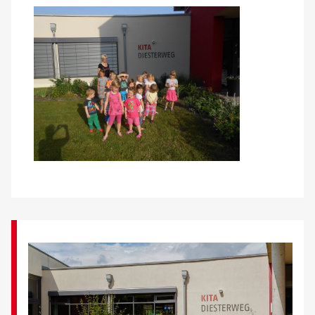
Über uns
Veranstaltungen
Spenden
Mitmachen
Karriere
Ausbildung
Glossar
Suche