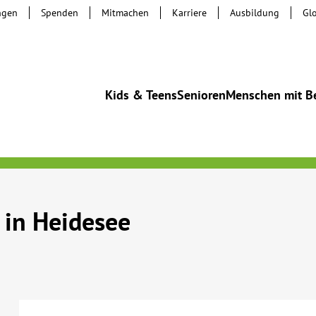
ngen
Spenden
Mitmachen
Karriere
Ausbildung
Gl
Kids & Teens
Senioren
Menschen mit B
 in Heidesee