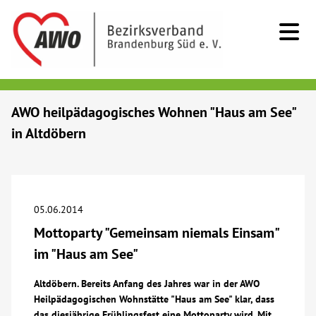
Kids & Teens
AWO heilpädagogisches Wohnen "Haus am See"
in Altdöbern
Senioren
Menschen mit Behinderung
05.06.2014
Beratung & Hilfe
Mottoparty "Gemeinsam niemals Einsam"
im "Haus am See"
Begegnung
Altdöbern. Bereits Anfang des Jahres war in der AWO
Heilpädagogischen Wohnstätte "Haus am See" klar, dass
Bildung
das diesjährige Frühlingsfest eine Mottoparty wird. Mit