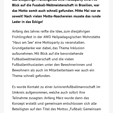
Blick auf die Fussball-Weltmeisterschaft in Brasilien, war
Über uns
das Motto somit auch schnell gefunden. Mitte Mai war es
soweit! Nach vielen Motto-Naschereien musste das runde
Leder in das Eckige!
Veranstaltungen
Anfang des Jahres reifte die Idee, zum diesjährigen
Frühlingsfest in der AWO Heilpädagogischen Wohnstätte
Spenden
"Haus am See" eine Mottoparty zu veranstalten.
Grundgedanke war dabei, das Thema Inklusion
Mitmachen
aufzunehmen. Mit Blick auf die bevorstehende
Fußballweltmeisterschaft und die vielen
Fußballenthusiasten unter den Bewohnerinnen und
Karriere
Bewohnern als auch im Mitarbeiterteam war auch ein
Thema schnell gefunden.
Ausbildung
Es wurde Kontakt zu einer Juniorenfußballmannschaft im
Umkreis aufgenommen, welche auch sofort ihre
Glossar
Teilnahme zusagten. Anfang März wurde dann das
Konzept erstellt und gemeinsam entschlossen sich alle
Beteiligten auf den Titel des Mottos „Fußball: Gemeinsam
Suche